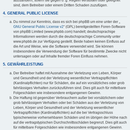
abzuändern, sofern sie gegen o. g. Regeln verstoßen oder geeignet
sind, dem Betreiber oder einem Dritten Schaden zuzufügen.
4. GENERAL PUBLIC LICENSE
Du nimmst zur Kenntnis, dass es sich bei phpBB um eine unter der „
GNU General Public License v2
“ (GPL) bereitgestellten Foren-Software
von phpBB Limited (www.phpbb.com) handelt; deutschsprachige
Informationen werden durch die deutschsprachige Community unter
www.phpbb.de zur Verfügung gestellt. Beide haben keinen Einfluss auf
die Art und Weise, wie die Software verwendet wird. Sie können
insbesondere die Verwendung der Software für bestimmte Zwecke nicht
untersagen oder auf Inhalte fremder Foren Einfluss nehmen.
5. GEWÄHRLEISTUNG
Der Betreiber haftet mit Ausnahme der Verletzung von Leben, Körper
und Gesundheit und der Verletzung wesentlicher Vertragspflichten
(Kardinalpflichten) nur für Schäden, die auf ein vorsätzliches oder grob
fahrlässiges Verhalten zurückzuführen sind. Dies gilt auch für mittelbare
Folgeschäden wie insbesondere entgangenen Gewinn.
Die Haftung ist gegenüber Verbrauchern außer bei vorsätzlichem oder
grob fahrlässigem Verhalten oder bei Schäden aus der Verletzung von
Leben, Körper und Gesundheit und der Verletzung wesentlicher
Vertragspflichten (Kardinalpflichten) auf die bei Vertragsschluss
typischerweise vorhersehbaren Schäden und im übrigen der Höhe nach
auf die vertragstypischen Durchschnittsschäden begrenzt. Dies gilt auch
für mittelbare Folgeschäden wie insbesondere entgangenen Gewinn.