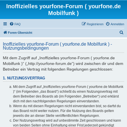
Inoffizielles yourfone-Forum ( yourfone.de
Mobilfunk )
FAQ
Registrieren
Anmelden
S
Foren-Übersicht
u
Inoffizielles yourfone-Forum ( yourfone.de Mobilfunk ) -
c
Nutzungsbedingungen
h
Mit dem Zugriff auf „Inoffizielles yourfone-Forum ( yourfone.de
e
Mobilfunk )“ („http://yourfone-forum.de“) wird zwischen dir und dem
Betreiber ein Vertrag mit folgenden Regelungen geschlossen:
1. NUTZUNGSVERTRAG
Mit dem Zugriff auf „Inoffizielles yourfone-Forum ( yourfone.de Mobilfunk
)“ (im Folgenden „das Board“) schließt du einen Nutzungsvertrag mit
dem Betreiber des Boards ab (im Folgenden „Betreiber“) und erklärst
dich mit den nachfolgenden Regelungen einverstanden.
Wenn du mit diesen Regelungen nicht einverstanden bist, so darfst du
das Board nicht weiter nutzen. Für die Nutzung des Boards gelten
jeweils die an dieser Stelle veröffentlichten Regelungen.
Der Nutzungsvertrag wird auf unbestimmte Zeit geschlossen und kann
von beiden Seiten ohne Einhaltung einer Frist jederzeit gekündigt