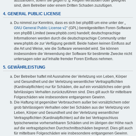
abzuändern, sofern sie gegen o. g. Regeln verstoßen oder geeignet
sind, dem Betreiber oder einem Dritten Schaden zuzufügen.
4. GENERAL PUBLIC LICENSE
Du nimmst zur Kenntnis, dass es sich bei phpBB um eine unter der „
GNU General Public License v2
“ (GPL) bereitgestellten Foren-Software
von phpBB Limited (www.phpbb.com) handelt; deutschsprachige
Informationen werden durch die deutschsprachige Community unter
www.phpbb.de zur Verfügung gestellt. Beide haben keinen Einfluss auf
die Art und Weise, wie die Software verwendet wird. Sie können
insbesondere die Verwendung der Software für bestimmte Zwecke nicht
untersagen oder auf Inhalte fremder Foren Einfluss nehmen.
5. GEWÄHRLEISTUNG
Der Betreiber haftet mit Ausnahme der Verletzung von Leben, Körper
und Gesundheit und der Verletzung wesentlicher Vertragspflichten
(Kardinalpflichten) nur für Schäden, die auf ein vorsätzliches oder grob
fahrlässiges Verhalten zurückzuführen sind. Dies gilt auch für mittelbare
Folgeschäden wie insbesondere entgangenen Gewinn.
Die Haftung ist gegenüber Verbrauchern außer bei vorsätzlichem oder
grob fahrlässigem Verhalten oder bei Schäden aus der Verletzung von
Leben, Körper und Gesundheit und der Verletzung wesentlicher
Vertragspflichten (Kardinalpflichten) auf die bei Vertragsschluss
typischerweise vorhersehbaren Schäden und im übrigen der Höhe nach
auf die vertragstypischen Durchschnittsschäden begrenzt. Dies gilt auch
für mittelbare Folgeschäden wie insbesondere entgangenen Gewinn.