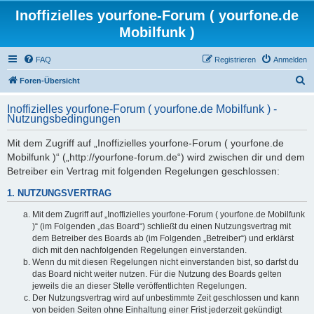
Inoffizielles yourfone-Forum ( yourfone.de
Mobilfunk )
FAQ
Registrieren
Anmelden
S
Foren-Übersicht
u
Inoffizielles yourfone-Forum ( yourfone.de Mobilfunk ) -
c
Nutzungsbedingungen
h
Mit dem Zugriff auf „Inoffizielles yourfone-Forum ( yourfone.de
e
Mobilfunk )“ („http://yourfone-forum.de“) wird zwischen dir und dem
Betreiber ein Vertrag mit folgenden Regelungen geschlossen:
1. NUTZUNGSVERTRAG
Mit dem Zugriff auf „Inoffizielles yourfone-Forum ( yourfone.de Mobilfunk
)“ (im Folgenden „das Board“) schließt du einen Nutzungsvertrag mit
dem Betreiber des Boards ab (im Folgenden „Betreiber“) und erklärst
dich mit den nachfolgenden Regelungen einverstanden.
Wenn du mit diesen Regelungen nicht einverstanden bist, so darfst du
das Board nicht weiter nutzen. Für die Nutzung des Boards gelten
jeweils die an dieser Stelle veröffentlichten Regelungen.
Der Nutzungsvertrag wird auf unbestimmte Zeit geschlossen und kann
von beiden Seiten ohne Einhaltung einer Frist jederzeit gekündigt