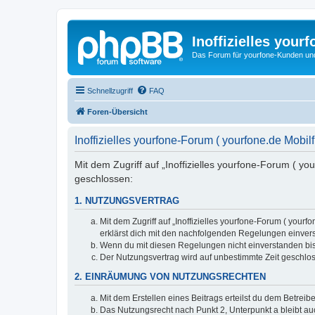
Inoffizielles your
Das Forum für yourfone-Kunden und I
Schnellzugriff
FAQ
Foren-Übersicht
Inoffizielles yourfone-Forum ( yourfone.de Mobi
Mit dem Zugriff auf „Inoffizielles yourfone-Forum ( y
geschlossen:
1. NUTZUNGSVERTRAG
Mit dem Zugriff auf „Inoffizielles yourfone-Forum ( you
erklärst dich mit den nachfolgenden Regelungen einver
Wenn du mit diesen Regelungen nicht einverstanden bist,
Der Nutzungsvertrag wird auf unbestimmte Zeit geschlos
2. EINRÄUMUNG VON NUTZUNGSRECHTEN
Mit dem Erstellen eines Beitrags erteilst du dem Betrei
Das Nutzungsrecht nach Punkt 2, Unterpunkt a bleibt 