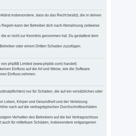
erklärst insbesondere, dass du das Recht besitzt, die in deinen
n Regeln kann der Betreiber dich nach Abmahnung zeitweise
er die er nicht zur Kenntnis genommen hat. Du gestattest dem
 Betreiber oder einem Dritten Schaden zuzufügen.
re von phpBB Limited (www.phpbb.com) handelt;
inen Einfluss auf die Art und Weise, wie die Software
oren Einfluss nehmen.
inalpflichten) nur für Schäden, die auf ein vorsätzliches oder
von Leben, Körper und Gesundheit und der Verletzung
r Höhe nach auf die vertragstypischen Durchschnittsschäden
sigem Verhalten des Betreibers auf die bei Vertragsschluss
lt auch für mittelbare Schäden, insbesondere entgangenen