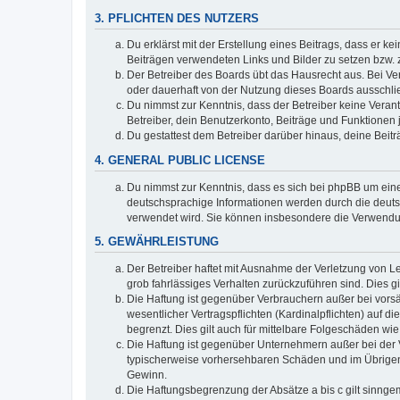
3. PFLICHTEN DES NUTZERS
Du erklärst mit der Erstellung eines Beitrags, dass er ke
Beiträgen verwendeten Links und Bilder zu setzen bzw.
Der Betreiber des Boards übt das Hausrecht aus. Bei V
oder dauerhaft von der Nutzung dieses Boards ausschlie
Du nimmst zur Kenntnis, dass der Betreiber keine Verantw
Betreiber, dein Benutzerkonto, Beiträge und Funktionen 
Du gestattest dem Betreiber darüber hinaus, deine Beit
4. GENERAL PUBLIC LICENSE
Du nimmst zur Kenntnis, dass es sich bei phpBB um eine
deutschsprachige Informationen werden durch die deuts
verwendet wird. Sie können insbesondere die Verwendun
5. GEWÄHRLEISTUNG
Der Betreiber haftet mit Ausnahme der Verletzung von Le
grob fahrlässiges Verhalten zurückzuführen sind. Dies 
Die Haftung ist gegenüber Verbrauchern außer bei vors
wesentlicher Vertragspflichten (Kardinalpflichten) auf
begrenzt. Dies gilt auch für mittelbare Folgeschäden 
Die Haftung ist gegenüber Unternehmern außer bei der V
typischerweise vorhersehbaren Schäden und im Übrigen 
Gewinn.
Die Haftungsbegrenzung der Absätze a bis c gilt sinnge