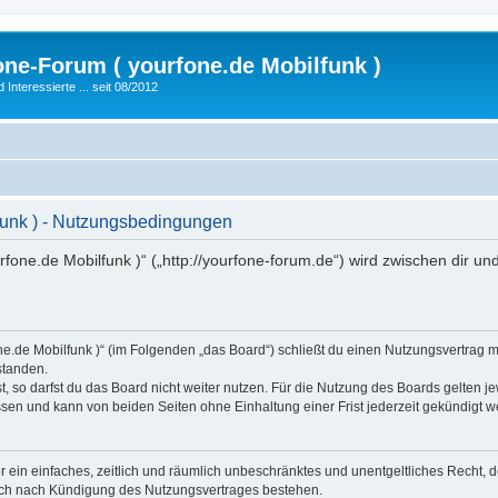
fone-Forum ( yourfone.de Mobilfunk )
nteressierte ... seit 08/2012
lfunk ) - Nutzungsbedingungen
ourfone.de Mobilfunk )“ („http://yourfone-forum.de“) wird zwischen dir 
rfone.de Mobilfunk )“ (im Folgenden „das Board“) schließt du einen Nutzungsvertrag
standen.
 so darfst du das Board nicht weiter nutzen. Für die Nutzung des Boards gelten jew
sen und kann von beiden Seiten ohne Einhaltung einer Frist jederzeit gekündigt w
ber ein einfaches, zeitlich und räumlich unbeschränktes und unentgeltliches Recht
auch nach Kündigung des Nutzungsvertrages bestehen.