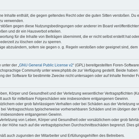
ine Inhalte enthält, die gegen geltendes Recht oder die guten Sitten verstoßen. Du 
 zu verwenden.
erstößen gegen diese Nutzungsbedingungen oder anderer im Board veröffentlichte
ßen und dir ein Hausverbot erteilen.
ortung für die Inhalte von Beiträgen übernimmt, die er nicht selbst erstellt hat od
jederzeit zu löschen oder zu sperren.
räge abzuändern, sofern sie gegen o. g. Regeln verstoßen oder geeignet sind, dem
 unter der „
GNU General Public License v2
“ (GPL) bereitgestellten Foren-Softwa
chsprachige Community unter www.phpbb.de zur Verfügung gestellt. Beide haben ke
g der Software für bestimmte Zwecke nicht untersagen oder auf Inhalte fremder F
ben, Körper und Gesundheit und der Verletzung wesentlicher Vertragspflichten (Kard
gilt auch für mittelbare Folgeschäden wie insbesondere entgangenen Gewinn.
ätzlichem oder grob fahrlässigem Verhalten oder bei Schäden aus der Verletzung 
 die bei Vertragsschluss typischerweise vorhersehbaren Schäden und im übrigen de
wie insbesondere entgangenen Gewinn.
erletzung von Leben, Körper und Gesundheit oder vorsätzlichem oder grob fahrläs
der Höhe nach auf die vertragstypischen Durchschnittsschäden begrenzt. Dies gi
mäß auch zugunsten der Mitarbeiter und Erfüllungsgehilfen des Betreibers.