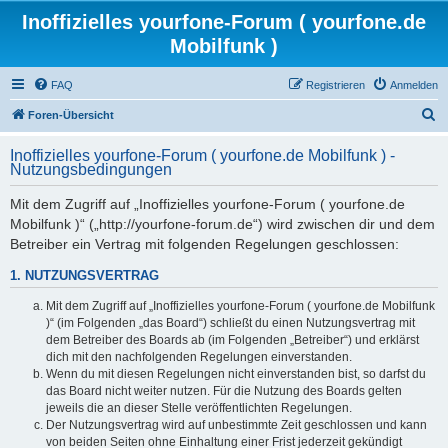
Inoffizielles yourfone-Forum ( yourfone.de
Mobilfunk )
FAQ
Registrieren
Anmelden
S
Foren-Übersicht
u
Inoffizielles yourfone-Forum ( yourfone.de Mobilfunk ) -
c
Nutzungsbedingungen
h
Mit dem Zugriff auf „Inoffizielles yourfone-Forum ( yourfone.de
e
Mobilfunk )“ („http://yourfone-forum.de“) wird zwischen dir und dem
Betreiber ein Vertrag mit folgenden Regelungen geschlossen:
1. NUTZUNGSVERTRAG
Mit dem Zugriff auf „Inoffizielles yourfone-Forum ( yourfone.de Mobilfunk
)“ (im Folgenden „das Board“) schließt du einen Nutzungsvertrag mit
dem Betreiber des Boards ab (im Folgenden „Betreiber“) und erklärst
dich mit den nachfolgenden Regelungen einverstanden.
Wenn du mit diesen Regelungen nicht einverstanden bist, so darfst du
das Board nicht weiter nutzen. Für die Nutzung des Boards gelten
jeweils die an dieser Stelle veröffentlichten Regelungen.
Der Nutzungsvertrag wird auf unbestimmte Zeit geschlossen und kann
von beiden Seiten ohne Einhaltung einer Frist jederzeit gekündigt