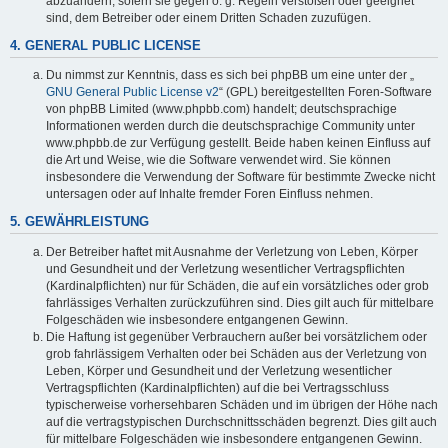
abzuändern, sofern sie gegen o. g. Regeln verstoßen oder geeignet
sind, dem Betreiber oder einem Dritten Schaden zuzufügen.
4. GENERAL PUBLIC LICENSE
Du nimmst zur Kenntnis, dass es sich bei phpBB um eine unter der „
GNU General Public License v2
“ (GPL) bereitgestellten Foren-Software
von phpBB Limited (www.phpbb.com) handelt; deutschsprachige
Informationen werden durch die deutschsprachige Community unter
www.phpbb.de zur Verfügung gestellt. Beide haben keinen Einfluss auf
die Art und Weise, wie die Software verwendet wird. Sie können
insbesondere die Verwendung der Software für bestimmte Zwecke nicht
untersagen oder auf Inhalte fremder Foren Einfluss nehmen.
5. GEWÄHRLEISTUNG
Der Betreiber haftet mit Ausnahme der Verletzung von Leben, Körper
und Gesundheit und der Verletzung wesentlicher Vertragspflichten
(Kardinalpflichten) nur für Schäden, die auf ein vorsätzliches oder grob
fahrlässiges Verhalten zurückzuführen sind. Dies gilt auch für mittelbare
Folgeschäden wie insbesondere entgangenen Gewinn.
Die Haftung ist gegenüber Verbrauchern außer bei vorsätzlichem oder
grob fahrlässigem Verhalten oder bei Schäden aus der Verletzung von
Leben, Körper und Gesundheit und der Verletzung wesentlicher
Vertragspflichten (Kardinalpflichten) auf die bei Vertragsschluss
typischerweise vorhersehbaren Schäden und im übrigen der Höhe nach
auf die vertragstypischen Durchschnittsschäden begrenzt. Dies gilt auch
für mittelbare Folgeschäden wie insbesondere entgangenen Gewinn.