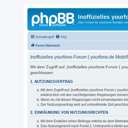
Inoffizielles your
Das Forum für yourfone-Kunden und I
Schnellzugriff
FAQ
Foren-Übersicht
Inoffizielles yourfone-Forum ( yourfone.de Mobi
Mit dem Zugriff auf „Inoffizielles yourfone-Forum ( y
geschlossen:
1. NUTZUNGSVERTRAG
Mit dem Zugriff auf „Inoffizielles yourfone-Forum ( you
erklärst dich mit den nachfolgenden Regelungen einver
Wenn du mit diesen Regelungen nicht einverstanden bist,
Der Nutzungsvertrag wird auf unbestimmte Zeit geschlos
2. EINRÄUMUNG VON NUTZUNGSRECHTEN
Mit dem Erstellen eines Beitrags erteilst du dem Betrei
Das Nutzungsrecht nach Punkt 2, Unterpunkt a bleibt 