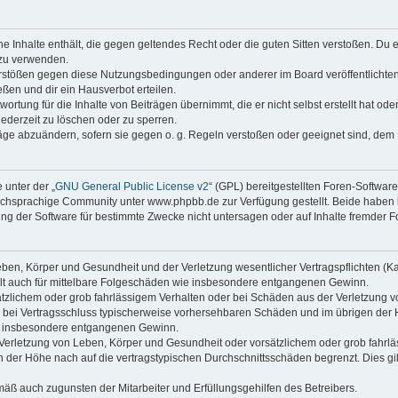
ine Inhalte enthält, die gegen geltendes Recht oder die guten Sitten verstoßen. Du 
 zu verwenden.
erstößen gegen diese Nutzungsbedingungen oder anderer im Board veröffentlichte
ßen und dir ein Hausverbot erteilen.
ortung für die Inhalte von Beiträgen übernimmt, die er nicht selbst erstellt hat od
jederzeit zu löschen oder zu sperren.
räge abzuändern, sofern sie gegen o. g. Regeln verstoßen oder geeignet sind, dem
 unter der „
GNU General Public License v2
“ (GPL) bereitgestellten Foren-Softwa
chsprachige Community unter www.phpbb.de zur Verfügung gestellt. Beide haben ke
g der Software für bestimmte Zwecke nicht untersagen oder auf Inhalte fremder F
ben, Körper und Gesundheit und der Verletzung wesentlicher Vertragspflichten (Kard
gilt auch für mittelbare Folgeschäden wie insbesondere entgangenen Gewinn.
ätzlichem oder grob fahrlässigem Verhalten oder bei Schäden aus der Verletzung 
 die bei Vertragsschluss typischerweise vorhersehbaren Schäden und im übrigen de
wie insbesondere entgangenen Gewinn.
erletzung von Leben, Körper und Gesundheit oder vorsätzlichem oder grob fahrläs
der Höhe nach auf die vertragstypischen Durchschnittsschäden begrenzt. Dies gi
mäß auch zugunsten der Mitarbeiter und Erfüllungsgehilfen des Betreibers.