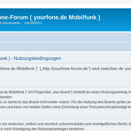
fone-Forum ( yourfone.de Mobilfunk )
nteressierte ... seit 08/2012
lfunk ) - Nutzungsbedingungen
ourfone.de Mobilfunk )“ („http://yourfone-forum.de“) wird zwischen dir 
rfone.de Mobilfunk )“ (im Folgenden „das Board“) schließt du einen Nutzungsvertrag
standen.
 so darfst du das Board nicht weiter nutzen. Für die Nutzung des Boards gelten jew
sen und kann von beiden Seiten ohne Einhaltung einer Frist jederzeit gekündigt w
ber ein einfaches, zeitlich und räumlich unbeschränktes und unentgeltliches Recht
auch nach Kündigung des Nutzungsvertrages bestehen.