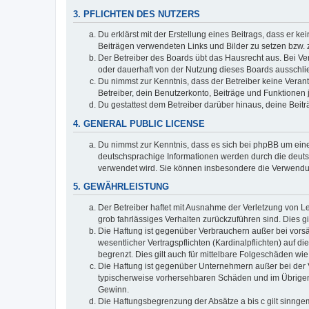
3. PFLICHTEN DES NUTZERS
Du erklärst mit der Erstellung eines Beitrags, dass er ke
Beiträgen verwendeten Links und Bilder zu setzen bzw.
Der Betreiber des Boards übt das Hausrecht aus. Bei V
oder dauerhaft von der Nutzung dieses Boards ausschlie
Du nimmst zur Kenntnis, dass der Betreiber keine Verantw
Betreiber, dein Benutzerkonto, Beiträge und Funktionen 
Du gestattest dem Betreiber darüber hinaus, deine Beit
4. GENERAL PUBLIC LICENSE
Du nimmst zur Kenntnis, dass es sich bei phpBB um eine
deutschsprachige Informationen werden durch die deuts
verwendet wird. Sie können insbesondere die Verwendun
5. GEWÄHRLEISTUNG
Der Betreiber haftet mit Ausnahme der Verletzung von Le
grob fahrlässiges Verhalten zurückzuführen sind. Dies 
Die Haftung ist gegenüber Verbrauchern außer bei vors
wesentlicher Vertragspflichten (Kardinalpflichten) auf
begrenzt. Dies gilt auch für mittelbare Folgeschäden 
Die Haftung ist gegenüber Unternehmern außer bei der V
typischerweise vorhersehbaren Schäden und im Übrigen 
Gewinn.
Die Haftungsbegrenzung der Absätze a bis c gilt sinnge