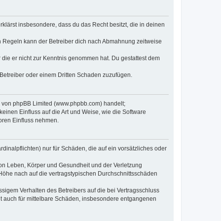
erklärst insbesondere, dass du das Recht besitzt, die in deinen
n Regeln kann der Betreiber dich nach Abmahnung zeitweise
er die er nicht zur Kenntnis genommen hat. Du gestattest dem
 Betreiber oder einem Dritten Schaden zuzufügen.
re von phpBB Limited (www.phpbb.com) handelt;
inen Einfluss auf die Art und Weise, wie die Software
oren Einfluss nehmen.
inalpflichten) nur für Schäden, die auf ein vorsätzliches oder
von Leben, Körper und Gesundheit und der Verletzung
r Höhe nach auf die vertragstypischen Durchschnittsschäden
sigem Verhalten des Betreibers auf die bei Vertragsschluss
lt auch für mittelbare Schäden, insbesondere entgangenen