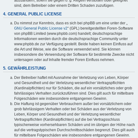
abzuändern, sofern sie gegen o. g. Regeln verstoßen oder geeignet
sind, dem Betreiber oder einem Dritten Schaden zuzufügen.
4. GENERAL PUBLIC LICENSE
Du nimmst zur Kenntnis, dass es sich bei phpBB um eine unter der „
GNU General Public License v2
“ (GPL) bereitgestellten Foren-Software
von phpBB Limited (www.phpbb.com) handelt; deutschsprachige
Informationen werden durch die deutschsprachige Community unter
www.phpbb.de zur Verfügung gestellt. Beide haben keinen Einfluss auf
die Art und Weise, wie die Software verwendet wird. Sie können
insbesondere die Verwendung der Software für bestimmte Zwecke nicht
untersagen oder auf Inhalte fremder Foren Einfluss nehmen.
5. GEWÄHRLEISTUNG
Der Betreiber haftet mit Ausnahme der Verletzung von Leben, Körper
und Gesundheit und der Verletzung wesentlicher Vertragspflichten
(Kardinalpflichten) nur für Schäden, die auf ein vorsätzliches oder grob
fahrlässiges Verhalten zurückzuführen sind. Dies gilt auch für mittelbare
Folgeschäden wie insbesondere entgangenen Gewinn.
Die Haftung ist gegenüber Verbrauchern außer bei vorsätzlichem oder
grob fahrlässigem Verhalten oder bei Schäden aus der Verletzung von
Leben, Körper und Gesundheit und der Verletzung wesentlicher
Vertragspflichten (Kardinalpflichten) auf die bei Vertragsschluss
typischerweise vorhersehbaren Schäden und im übrigen der Höhe nach
auf die vertragstypischen Durchschnittsschäden begrenzt. Dies gilt auch
für mittelbare Folgeschäden wie insbesondere entgangenen Gewinn.