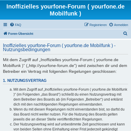
Inoffizielles yourfone-Forum ( yourfone.de
Mobilfunk )
FAQ
Registrieren
Anmelden
S
Foren-Übersicht
u
Inoffizielles yourfone-Forum ( yourfone.de Mobilfunk ) -
c
Nutzungsbedingungen
h
Mit dem Zugriff auf „Inoffizielles yourfone-Forum ( yourfone.de
e
Mobilfunk )“ („http://yourfone-forum.de“) wird zwischen dir und dem
Betreiber ein Vertrag mit folgenden Regelungen geschlossen:
1. NUTZUNGSVERTRAG
Mit dem Zugriff auf „Inoffizielles yourfone-Forum ( yourfone.de Mobilfunk
)“ (im Folgenden „das Board“) schließt du einen Nutzungsvertrag mit
dem Betreiber des Boards ab (im Folgenden „Betreiber“) und erklärst
dich mit den nachfolgenden Regelungen einverstanden.
Wenn du mit diesen Regelungen nicht einverstanden bist, so darfst du
das Board nicht weiter nutzen. Für die Nutzung des Boards gelten
jeweils die an dieser Stelle veröffentlichten Regelungen.
Der Nutzungsvertrag wird auf unbestimmte Zeit geschlossen und kann
von beiden Seiten ohne Einhaltung einer Frist jederzeit gekündigt