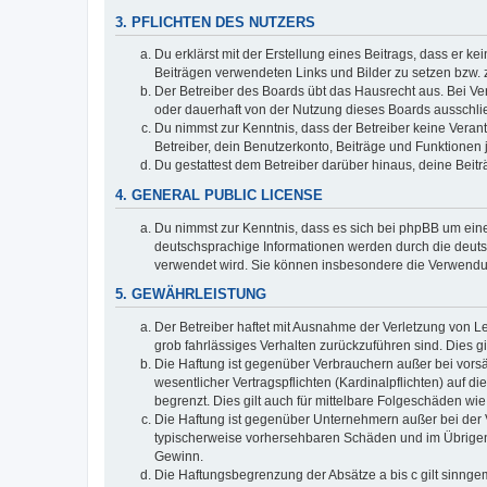
3. PFLICHTEN DES NUTZERS
Du erklärst mit der Erstellung eines Beitrags, dass er ke
Beiträgen verwendeten Links und Bilder zu setzen bzw.
Der Betreiber des Boards übt das Hausrecht aus. Bei V
oder dauerhaft von der Nutzung dieses Boards ausschlie
Du nimmst zur Kenntnis, dass der Betreiber keine Verantw
Betreiber, dein Benutzerkonto, Beiträge und Funktionen 
Du gestattest dem Betreiber darüber hinaus, deine Beit
4. GENERAL PUBLIC LICENSE
Du nimmst zur Kenntnis, dass es sich bei phpBB um eine
deutschsprachige Informationen werden durch die deuts
verwendet wird. Sie können insbesondere die Verwendun
5. GEWÄHRLEISTUNG
Der Betreiber haftet mit Ausnahme der Verletzung von Le
grob fahrlässiges Verhalten zurückzuführen sind. Dies 
Die Haftung ist gegenüber Verbrauchern außer bei vors
wesentlicher Vertragspflichten (Kardinalpflichten) auf
begrenzt. Dies gilt auch für mittelbare Folgeschäden 
Die Haftung ist gegenüber Unternehmern außer bei der V
typischerweise vorhersehbaren Schäden und im Übrigen 
Gewinn.
Die Haftungsbegrenzung der Absätze a bis c gilt sinnge