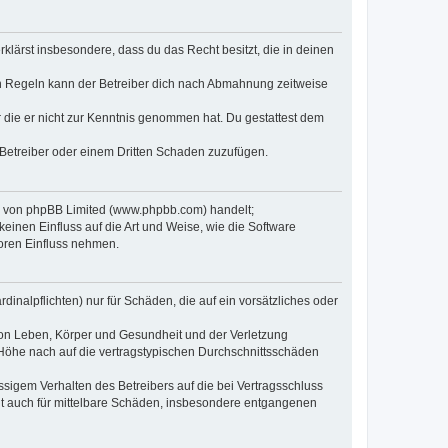
erklärst insbesondere, dass du das Recht besitzt, die in deinen
n Regeln kann der Betreiber dich nach Abmahnung zeitweise
er die er nicht zur Kenntnis genommen hat. Du gestattest dem
 Betreiber oder einem Dritten Schaden zuzufügen.
re von phpBB Limited (www.phpbb.com) handelt;
inen Einfluss auf die Art und Weise, wie die Software
oren Einfluss nehmen.
inalpflichten) nur für Schäden, die auf ein vorsätzliches oder
von Leben, Körper und Gesundheit und der Verletzung
r Höhe nach auf die vertragstypischen Durchschnittsschäden
sigem Verhalten des Betreibers auf die bei Vertragsschluss
lt auch für mittelbare Schäden, insbesondere entgangenen