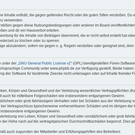
ine Inhalte enthält, die gegen geltendes Recht oder die guten Sitten verstoßen. Du 
 zu verwenden.
erstößen gegen diese Nutzungsbedingungen oder anderer im Board veröffentlichte
ßen und dir ein Hausverbot erteilen.
ortung für die Inhalte von Beiträgen übernimmt, die er nicht selbst erstellt hat od
jederzeit zu löschen oder zu sperren.
räge abzuändern, sofern sie gegen o. g. Regeln verstoßen oder geeignet sind, dem
 unter der „
GNU General Public License v2
“ (GPL) bereitgestellten Foren-Softwa
chsprachige Community unter www.phpbb.de zur Verfügung gestellt. Beide haben ke
g der Software für bestimmte Zwecke nicht untersagen oder auf Inhalte fremder F
ben, Körper und Gesundheit und der Verletzung wesentlicher Vertragspflichten (Kard
gilt auch für mittelbare Folgeschäden wie insbesondere entgangenen Gewinn.
ätzlichem oder grob fahrlässigem Verhalten oder bei Schäden aus der Verletzung 
 die bei Vertragsschluss typischerweise vorhersehbaren Schäden und im übrigen de
wie insbesondere entgangenen Gewinn.
erletzung von Leben, Körper und Gesundheit oder vorsätzlichem oder grob fahrläs
der Höhe nach auf die vertragstypischen Durchschnittsschäden begrenzt. Dies gi
mäß auch zugunsten der Mitarbeiter und Erfüllungsgehilfen des Betreibers.