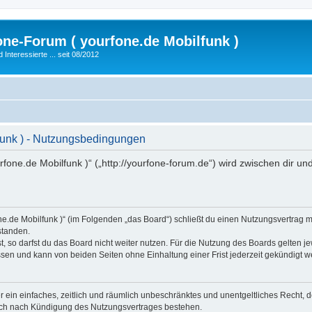
fone-Forum ( yourfone.de Mobilfunk )
nteressierte ... seit 08/2012
lfunk ) - Nutzungsbedingungen
ourfone.de Mobilfunk )“ („http://yourfone-forum.de“) wird zwischen dir 
rfone.de Mobilfunk )“ (im Folgenden „das Board“) schließt du einen Nutzungsvertrag
standen.
 so darfst du das Board nicht weiter nutzen. Für die Nutzung des Boards gelten jew
sen und kann von beiden Seiten ohne Einhaltung einer Frist jederzeit gekündigt w
ber ein einfaches, zeitlich und räumlich unbeschränktes und unentgeltliches Recht
auch nach Kündigung des Nutzungsvertrages bestehen.