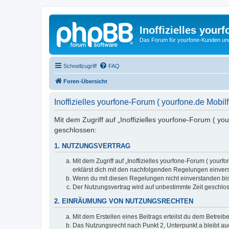
Inoffizielles your
Das Forum für yourfone-Kunden und I
Schnellzugriff
FAQ
Foren-Übersicht
Inoffizielles yourfone-Forum ( yourfone.de Mobi
Mit dem Zugriff auf „Inoffizielles yourfone-Forum ( y
geschlossen:
1. NUTZUNGSVERTRAG
Mit dem Zugriff auf „Inoffizielles yourfone-Forum ( you
erklärst dich mit den nachfolgenden Regelungen einver
Wenn du mit diesen Regelungen nicht einverstanden bist,
Der Nutzungsvertrag wird auf unbestimmte Zeit geschlos
2. EINRÄUMUNG VON NUTZUNGSRECHTEN
Mit dem Erstellen eines Beitrags erteilst du dem Betrei
Das Nutzungsrecht nach Punkt 2, Unterpunkt a bleibt 