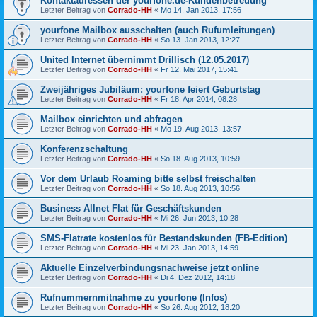
Kontaktadressen der yourfone.de-Kundenbetreuung
Letzter Beitrag von
Corrado-HH
«
Mo 14. Jan 2013, 17:56
yourfone Mailbox ausschalten (auch Rufumleitungen)
Letzter Beitrag von
Corrado-HH
«
So 13. Jan 2013, 12:27
United Internet übernimmt Drillisch (12.05.2017)
Letzter Beitrag von
Corrado-HH
«
Fr 12. Mai 2017, 15:41
Zweijähriges Jubiläum: yourfone feiert Geburtstag
Letzter Beitrag von
Corrado-HH
«
Fr 18. Apr 2014, 08:28
Mailbox einrichten und abfragen
Letzter Beitrag von
Corrado-HH
«
Mo 19. Aug 2013, 13:57
Konferenzschaltung
Letzter Beitrag von
Corrado-HH
«
So 18. Aug 2013, 10:59
Vor dem Urlaub Roaming bitte selbst freischalten
Letzter Beitrag von
Corrado-HH
«
So 18. Aug 2013, 10:56
Business Allnet Flat für Geschäftskunden
Letzter Beitrag von
Corrado-HH
«
Mi 26. Jun 2013, 10:28
SMS-Flatrate kostenlos für Bestandskunden (FB-Edition)
Letzter Beitrag von
Corrado-HH
«
Mi 23. Jan 2013, 14:59
Aktuelle Einzelverbindungsnachweise jetzt online
Letzter Beitrag von
Corrado-HH
«
Di 4. Dez 2012, 14:18
Rufnummernmitnahme zu yourfone (Infos)
Letzter Beitrag von
Corrado-HH
«
So 26. Aug 2012, 18:20