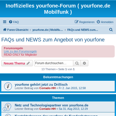
Inoffizielles yourfone-Forum ( yourfone.de
Mobilfunk )
FAQ
Registrieren
Anmelden
S
Foren-Übersicht
yourfone.de ( Mobilfunkangebot )
FAQs und NEWS zum Angebot von yourfone
u
FAQs und NEWS zum Angebot von yourfone
c
Forumsregeln
h
Link zu den Forumsregeln
e
READ-ONLY für Mitglieder
Suche
Erweiterte Suche
Neues Thema
13 Themen • Seite
1
von
1
Bekanntmachungen
yourfone gehört jetzt zu Drillisch
Letzter Beitrag von
Corrado-HH
«
Fr 2. Jan 2015, 12:58
Themen
Netz und Technologiepartner von yourfone.de
Letzter Beitrag von
Corrado-HH
«
Sa 31. Aug 2013, 12:29