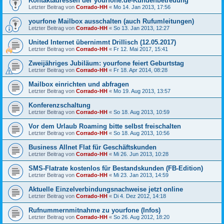
Kontaktadressen der yourfone.de-Kundenbetreuung
Letzter Beitrag von
Corrado-HH
«
Mo 14. Jan 2013, 17:56
yourfone Mailbox ausschalten (auch Rufumleitungen)
Letzter Beitrag von
Corrado-HH
«
So 13. Jan 2013, 12:27
United Internet übernimmt Drillisch (12.05.2017)
Letzter Beitrag von
Corrado-HH
«
Fr 12. Mai 2017, 15:41
Zweijähriges Jubiläum: yourfone feiert Geburtstag
Letzter Beitrag von
Corrado-HH
«
Fr 18. Apr 2014, 08:28
Mailbox einrichten und abfragen
Letzter Beitrag von
Corrado-HH
«
Mo 19. Aug 2013, 13:57
Konferenzschaltung
Letzter Beitrag von
Corrado-HH
«
So 18. Aug 2013, 10:59
Vor dem Urlaub Roaming bitte selbst freischalten
Letzter Beitrag von
Corrado-HH
«
So 18. Aug 2013, 10:56
Business Allnet Flat für Geschäftskunden
Letzter Beitrag von
Corrado-HH
«
Mi 26. Jun 2013, 10:28
SMS-Flatrate kostenlos für Bestandskunden (FB-Edition)
Letzter Beitrag von
Corrado-HH
«
Mi 23. Jan 2013, 14:59
Aktuelle Einzelverbindungsnachweise jetzt online
Letzter Beitrag von
Corrado-HH
«
Di 4. Dez 2012, 14:18
Rufnummernmitnahme zu yourfone (Infos)
Letzter Beitrag von
Corrado-HH
«
So 26. Aug 2012, 18:20