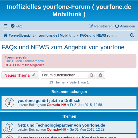
Inoffizielles yourfone-Forum ( yourfone.de
Mobilfunk )
FAQ
Registrieren
Anmelden
S
Foren-Übersicht
yourfone.de ( Mobilfunkangebot )
FAQs und NEWS zum Angebot von yourfone
u
FAQs und NEWS zum Angebot von yourfone
c
Forumsregeln
h
Link zu den Forumsregeln
e
READ-ONLY für Mitglieder
Suche
Erweiterte Suche
Neues Thema
13 Themen • Seite
1
von
1
Bekanntmachungen
yourfone gehört jetzt zu Drillisch
Letzter Beitrag von
Corrado-HH
«
Fr 2. Jan 2015, 12:58
Themen
Netz und Technologiepartner von yourfone.de
Letzter Beitrag von
Corrado-HH
«
Sa 31. Aug 2013, 12:29