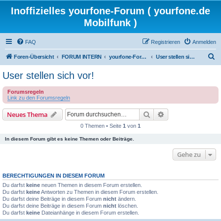
Inoffizielles yourfone-Forum ( yourfone.de
Mobilfunk )
FAQ
Registrieren
Anmelden
S
Foren-Übersicht
FORUM INTERN
yourfone-Forum Community
User stellen sich vor!
u
User stellen sich vor!
c
Forumsregeln
h
Link zu den Forumsregeln
e
Suche
Erweiterte Suche
Neues Thema
0 Themen • Seite
1
von
1
In diesem Forum gibt es keine Themen oder Beiträge.
Gehe zu
BERECHTIGUNGEN IN DIESEM FORUM
Du darfst
keine
neuen Themen in diesem Forum erstellen.
Du darfst
keine
Antworten zu Themen in diesem Forum erstellen.
Du darfst deine Beiträge in diesem Forum
nicht
ändern.
Du darfst deine Beiträge in diesem Forum
nicht
löschen.
Du darfst
keine
Dateianhänge in diesem Forum erstellen.