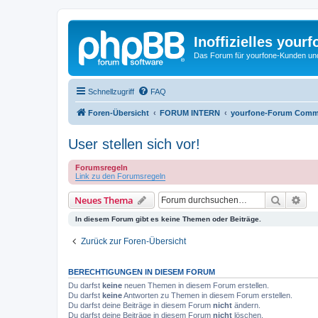
Inoffizielles your
Das Forum für yourfone-Kunden und I
Schnellzugriff
FAQ
Foren-Übersicht
FORUM INTERN
yourfone-Forum Comm
User stellen sich vor!
Forumsregeln
Link zu den Forumsregeln
Suche
Erw
Neues Thema
In diesem Forum gibt es keine Themen oder Beiträge.
Zurück zur Foren-Übersicht
BERECHTIGUNGEN IN DIESEM FORUM
Du darfst
keine
neuen Themen in diesem Forum erstellen.
Du darfst
keine
Antworten zu Themen in diesem Forum erstellen.
Du darfst deine Beiträge in diesem Forum
nicht
ändern.
Du darfst deine Beiträge in diesem Forum
nicht
löschen.