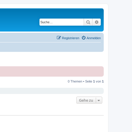
Suche
Erweiterte Suche
Registrieren
Anmelden
0 Themen • Seite
1
von
1
Gehe zu