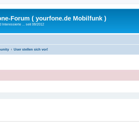
fone-Forum ( yourfone.de Mobilfunk )
nteressierte ... seit 08/2012
unity
User stellen sich vor!
eiterte Suche