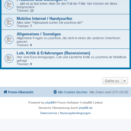
... gibt es ja fast keine. Aber für den Fall der Fälle: hier können wir diese
besprechen!
Themen:
12
Mobiles Internet / Handysurfen
Alles über "Highspeed surfen mit yourfone.de!"
Themen:
7
Allgemeines / Sonstiges
Allgemeine Fragen zu yourfone, die nicht in eines der anderen Unterforen
passen.
Themen:
8
Lob, Kritik & Erfahrungen (Rezensionen)
Hier sind Eure Anregungen, Lob und sachliche Kritik zu yourfone.de Mobilfunk
gefragt.
Themen:
9
Gehe zu
Foren-Übersicht
Alle Cookies löschen
Alle Zeiten sind
UTC+02:00
Powered by
phpBB
® Forum Software © phpBB Limited
Deutsche Übersetzung durch
phpBB.de
Datenschutz
|
Nutzungsbedingungen