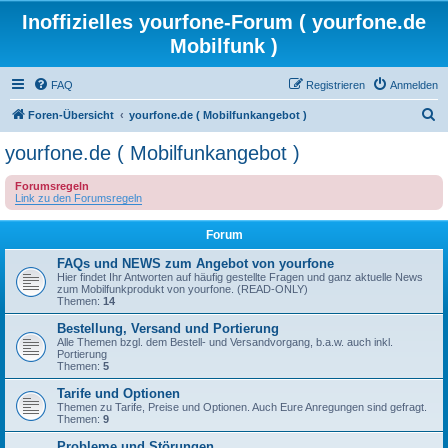
Inoffizielles yourfone-Forum ( yourfone.de
Mobilfunk )
FAQ
Registrieren
Anmelden
S
Foren-Übersicht
yourfone.de ( Mobilfunkangebot )
u
yourfone.de ( Mobilfunkangebot )
c
Forumsregeln
h
Link zu den Forumsregeln
e
Forum
FAQs und NEWS zum Angebot von yourfone
Hier findet Ihr Antworten auf häufig gestellte Fragen und ganz aktuelle News
zum Mobilfunkprodukt von yourfone. (READ-ONLY)
Themen:
14
Bestellung, Versand und Portierung
Alle Themen bzgl. dem Bestell- und Versandvorgang, b.a.w. auch inkl.
Portierung
Themen:
5
Tarife und Optionen
Themen zu Tarife, Preise und Optionen. Auch Eure Anregungen sind gefragt.
Themen:
9
Probleme und Störungen ...