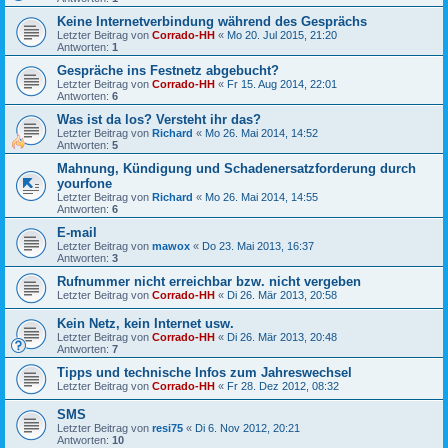
Keine Internetverbindung während des Gesprächs
Letzter Beitrag von
Corrado-HH
«
Mo 20. Jul 2015, 21:20
Antworten:
1
Gespräche ins Festnetz abgebucht?
Letzter Beitrag von
Corrado-HH
«
Fr 15. Aug 2014, 22:01
Antworten:
6
Was ist da los? Versteht ihr das?
Letzter Beitrag von
Richard
«
Mo 26. Mai 2014, 14:52
Antworten:
5
Mahnung, Kündigung und Schadenersatzforderung durch
yourfone
Letzter Beitrag von
Richard
«
Mo 26. Mai 2014, 14:55
Antworten:
6
E-mail
Letzter Beitrag von
mawox
«
Do 23. Mai 2013, 16:37
Antworten:
3
Rufnummer nicht erreichbar bzw. nicht vergeben
Letzter Beitrag von
Corrado-HH
«
Di 26. Mär 2013, 20:58
Kein Netz, kein Internet usw.
Letzter Beitrag von
Corrado-HH
«
Di 26. Mär 2013, 20:48
Antworten:
7
Tipps und technische Infos zum Jahreswechsel
Letzter Beitrag von
Corrado-HH
«
Fr 28. Dez 2012, 08:32
SMS
Letzter Beitrag von
resi75
«
Di 6. Nov 2012, 20:21
Antworten:
10