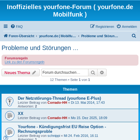
Inoffizielles yourfone-Forum ( yourfone.de
Mobilfunk )
FAQ
Registrieren
Anmelden
S
Foren-Übersicht
yourfone.de ( Mobilfunkangebot )
Probleme und Störungen ...
u
Probleme und Störungen ...
c
Forumsregeln
h
Link zu den Forumsregeln
e
Suche
Erweiterte Suche
Neues Thema
12 Themen • Seite
1
von
1
Themen
Der Netzstörungs-Thread (yourfone E-Plus)
Letzter Beitrag von
Corrado-HH
«
Di 13. Mai 2014, 17:43
Antworten:
2
XX
Letzter Beitrag von
Corrado-HH
«
Mo 15. Dez 2025, 18:09
Yourfone - Kündigungsfrist EU Reise Option -
Rechnungsproble
Letzter Beitrag von
schnippi
«
Mi 24. Feb 2016, 16:11
Antworten:
1