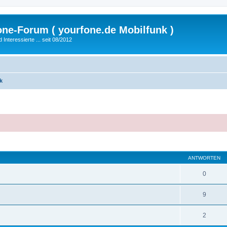
fone-Forum ( yourfone.de Mobilfunk )
nteressierte ... seit 08/2012
k
eiterte Suche
ANTWORTEN
0
9
2