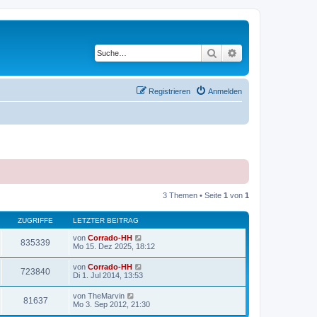
Suche
Erweiterte Suche
Registrieren
Anmelden
3 Themen • Seite
1
von
1
ZUGRIFFE
LETZTER BEITRAG
von
Corrado-HH
835339
Mo 15. Dez 2025, 18:12
von
Corrado-HH
723840
Di 1. Jul 2014, 13:53
von
TheMarvin
81637
Mo 3. Sep 2012, 21:30