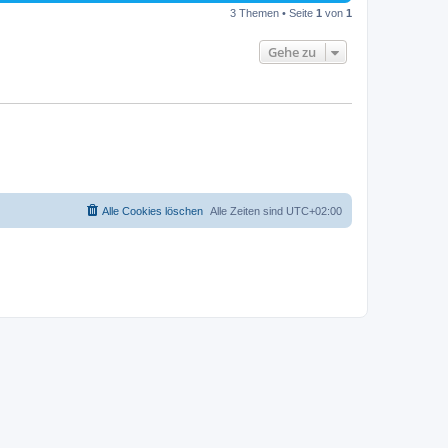
3 Themen • Seite
1
von
1
Gehe zu
Alle Cookies löschen
Alle Zeiten sind
UTC+02:00