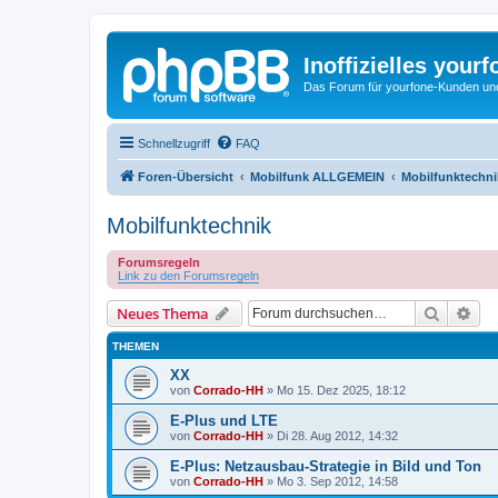
Inoffizielles your
Das Forum für yourfone-Kunden und I
Schnellzugriff
FAQ
Foren-Übersicht
Mobilfunk ALLGEMEIN
Mobilfunktechni
Mobilfunktechnik
Forumsregeln
Link zu den Forumsregeln
Suche
Erw
Neues Thema
THEMEN
XX
von
Corrado-HH
»
Mo 15. Dez 2025, 18:12
E-Plus und LTE
von
Corrado-HH
»
Di 28. Aug 2012, 14:32
E-Plus: Netzausbau-Strategie in Bild und Ton
von
Corrado-HH
»
Mo 3. Sep 2012, 14:58