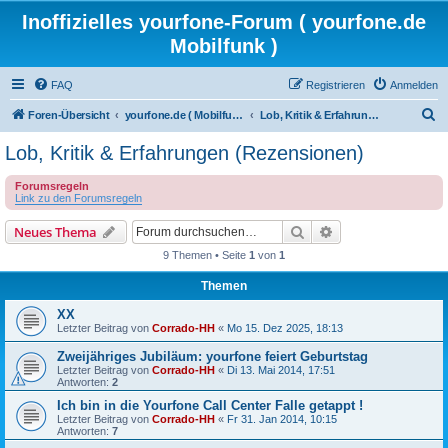
Inoffizielles yourfone-Forum ( yourfone.de
Mobilfunk )
FAQ
Registrieren
Anmelden
S
Foren-Übersicht
yourfone.de ( Mobilfunkangebot )
Lob, Kritik & Erfahrungen (Rezensionen)
u
Lob, Kritik & Erfahrungen (Rezensionen)
c
Forumsregeln
h
Link zu den Forumsregeln
e
Suche
Erweiterte Suche
Neues Thema
9 Themen • Seite
1
von
1
Themen
XX
Letzter Beitrag von
Corrado-HH
«
Mo 15. Dez 2025, 18:13
Zweijähriges Jubiläum: yourfone feiert Geburtstag
Letzter Beitrag von
Corrado-HH
«
Di 13. Mai 2014, 17:51
Antworten:
2
Ich bin in die Yourfone Call Center Falle getappt !
Letzter Beitrag von
Corrado-HH
«
Fr 31. Jan 2014, 10:15
Antworten:
7