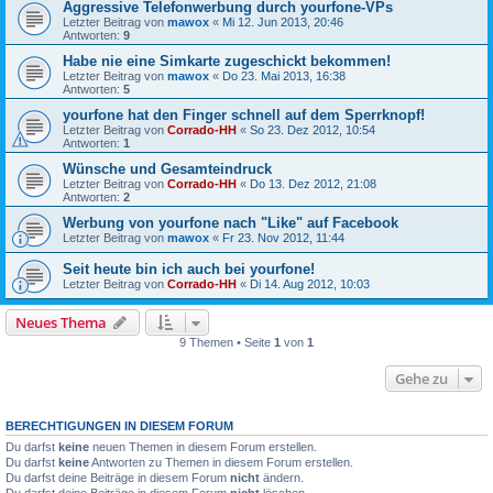
Aggressive Telefonwerbung durch yourfone-VPs
Letzter Beitrag von
mawox
«
Mi 12. Jun 2013, 20:46
Antworten:
9
Habe nie eine Simkarte zugeschickt bekommen!
Letzter Beitrag von
mawox
«
Do 23. Mai 2013, 16:38
Antworten:
5
yourfone hat den Finger schnell auf dem Sperrknopf!
Letzter Beitrag von
Corrado-HH
«
So 23. Dez 2012, 10:54
Antworten:
1
Wünsche und Gesamteindruck
Letzter Beitrag von
Corrado-HH
«
Do 13. Dez 2012, 21:08
Antworten:
2
Werbung von yourfone nach "Like" auf Facebook
Letzter Beitrag von
mawox
«
Fr 23. Nov 2012, 11:44
Seit heute bin ich auch bei yourfone!
Letzter Beitrag von
Corrado-HH
«
Di 14. Aug 2012, 10:03
Neues Thema
9 Themen • Seite
1
von
1
Gehe zu
BERECHTIGUNGEN IN DIESEM FORUM
Du darfst
keine
neuen Themen in diesem Forum erstellen.
Du darfst
keine
Antworten zu Themen in diesem Forum erstellen.
Du darfst deine Beiträge in diesem Forum
nicht
ändern.