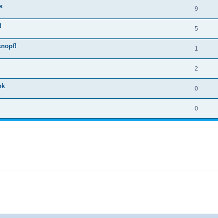
s
9
!
5
knopf!
1
2
ok
0
0