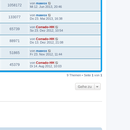
von
mawox
1058172
Mi 12. Jun 2013, 20:46
von
mawox
133077
Do 23. Mai 2013, 16:38
von
Corrado-HH
65739
So 23. Dez 2012, 10:54
von
Corrado-HH
88971
Do 13. Dez 2012, 21:08
von
mawox
51865
Fr 23. Nov 2012, 11:44
von
Corrado-HH
45379
Di 14. Aug 2012, 10:03
9 Themen • Seite
1
von
1
Gehe zu