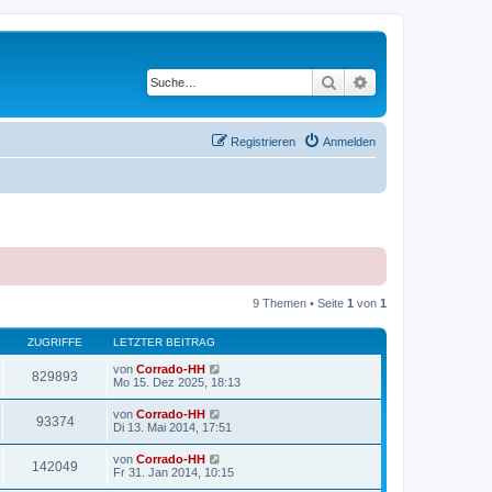
Suche
Erweiterte Suche
Registrieren
Anmelden
9 Themen • Seite
1
von
1
ZUGRIFFE
LETZTER BEITRAG
von
Corrado-HH
829893
Mo 15. Dez 2025, 18:13
von
Corrado-HH
93374
Di 13. Mai 2014, 17:51
von
Corrado-HH
142049
Fr 31. Jan 2014, 10:15