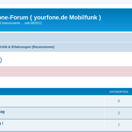
fone-Forum ( yourfone.de Mobilfunk )
nteressierte ... seit 08/2012
Kritik & Erfahrungen (Rezensionen)
)
eiterte Suche
ANTWORTEN
0
tag
2
 !
7