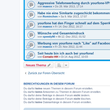
Aggressive Telefonwerbung durch yourfone-VP
von
mawox
»
Do 28. Mär 2013, 17:14
Habe nie eine Simkarte zugeschickt bekommen
von
Rominchen
»
Sa 9. Mär 2013, 17:07
yourfone hat den Finger schnell auf dem Sperr
von
mawox
»
Fr 14. Dez 2012, 16:17
Wünsche und Gesamteindruck
von
speedy90
»
Mi 12. Dez 2012, 01:52
Werbung von yourfone nach "Like" auf Facebo
von
mawox
»
Fr 23. Nov 2012, 11:44
Seit heute bin ich auch bei yourfone!
von
Corrado-HH
»
Di 14. Aug 2012, 10:03
Neues Thema
Zurück zur Foren-Übersicht
BERECHTIGUNGEN IN DIESEM FORUM
Du darfst
keine
neuen Themen in diesem Forum erstellen.
Du darfst
keine
Antworten zu Themen in diesem Forum erstellen.
Du darfst deine Beiträge in diesem Forum
nicht
ändern.
Du darfst deine Beiträge in diesem Forum
nicht
löschen.
Du darfst
keine
Dateianhänge in diesem Forum erstellen.