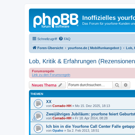
Inoffizielles your
Das Forum für yourfone-Kunden und I
Schnellzugriff
FAQ
Foren-Übersicht
yourfone.de ( Mobilfunkangebot )
Lob, 
Lob, Kritik & Erfahrungen (Rezensionen
Forumsregeln
Link zu den Forumsregeln
Suche
Erw
Neues Thema
THEMEN
XX
von
Corrado-HH
»
Mo 15. Dez 2025, 18:13
Zweijähriges Jubiläum: yourfone feiert Geburts
von
Corrado-HH
»
Fr 18. Apr 2014, 08:28
Ich bin in die Yourfone Call Center Falle getappt
von
Opaho
»
Sa 2. Feb 2013, 18:51