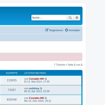
Suche
Erweiterte Suche
Registrieren
Anmelden
7 Themen • Seite
1
von
1
ZUGRIFFE
LETZTER BEITRAG
von
Corrado-HH
210935
Di 13. Mai 2014, 17:45
von
mrblista
73307
Mi 10. Apr 2013, 23:38
von
Corrado-HH
835448
Mo 15. Dez 2025, 18:11