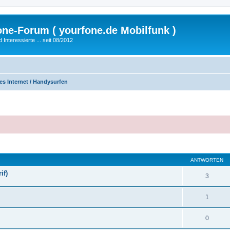
fone-Forum ( yourfone.de Mobilfunk )
nteressierte ... seit 08/2012
es Internet / Handysurfen
eiterte Suche
ANTWORTEN
if)
3
1
0