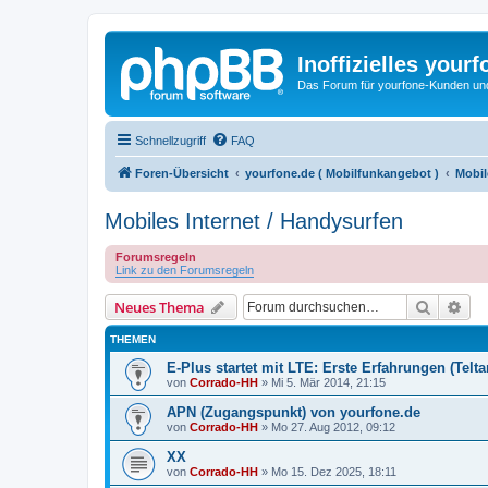
Inoffizielles your
Das Forum für yourfone-Kunden und I
Schnellzugriff
FAQ
Foren-Übersicht
yourfone.de ( Mobilfunkangebot )
Mobil
Mobiles Internet / Handysurfen
Forumsregeln
Link zu den Forumsregeln
Suche
Erw
Neues Thema
THEMEN
E-Plus startet mit LTE: Erste Erfahrungen (Teltar
von
Corrado-HH
»
Mi 5. Mär 2014, 21:15
APN (Zugangspunkt) von yourfone.de
von
Corrado-HH
»
Mo 27. Aug 2012, 09:12
XX
von
Corrado-HH
»
Mo 15. Dez 2025, 18:11