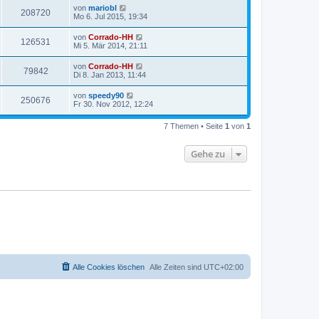
von
mariobl
208720
Mo 6. Jul 2015, 19:34
von
Corrado-HH
126531
Mi 5. Mär 2014, 21:11
von
Corrado-HH
79842
Di 8. Jan 2013, 11:44
von
speedy90
250676
Fr 30. Nov 2012, 12:24
7 Themen • Seite
1
von
1
Gehe zu
Alle Cookies löschen
Alle Zeiten sind
UTC+02:00