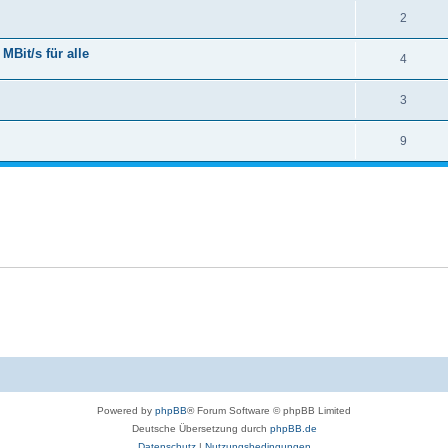
2
Bit/s für alle
4
3
9
Powered by
phpBB
® Forum Software © phpBB Limited
Deutsche Übersetzung durch
phpBB.de
Datenschutz
|
Nutzungsbedingungen