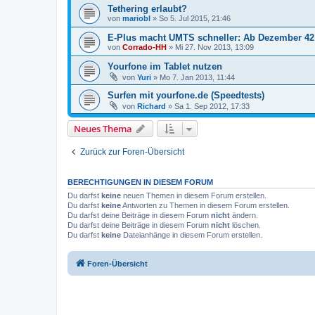
Tethering erlaubt?
von
mariobl
»
So 5. Jul 2015, 21:46
E-Plus macht UMTS schneller: Ab Dezember 42 M
von
Corrado-HH
»
Mi 27. Nov 2013, 13:09
Yourfone im Tablet nutzen
von
Yuri
»
Mo 7. Jan 2013, 11:44
Surfen mit yourfone.de (Speedtests)
von
Richard
»
Sa 1. Sep 2012, 17:33
Neues Thema
Zurück zur Foren-Übersicht
BERECHTIGUNGEN IN DIESEM FORUM
Du darfst
keine
neuen Themen in diesem Forum erstellen.
Du darfst
keine
Antworten zu Themen in diesem Forum erstellen.
Du darfst deine Beiträge in diesem Forum
nicht
ändern.
Du darfst deine Beiträge in diesem Forum
nicht
löschen.
Du darfst
keine
Dateianhänge in diesem Forum erstellen.
Foren-Übersicht