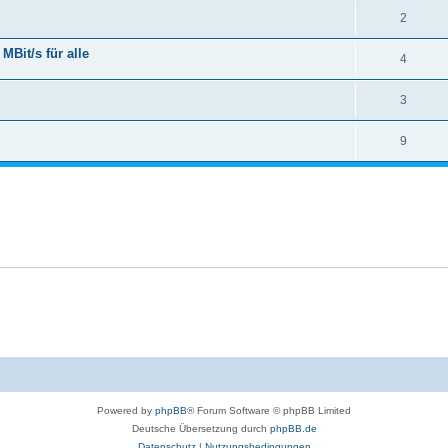
2
Bit/s für alle
4
3
9
Powered by
phpBB
® Forum Software © phpBB Limited
Deutsche Übersetzung durch
phpBB.de
Datenschutz
|
Nutzungsbedingungen