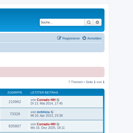
Suche
Erweiterte Suche
Registrieren
Anmelden
7 Themen • Seite
1
von
1
ZUGRIFFE
LETZTER BEITRAG
von
Corrado-HH
210962
Di 13. Mai 2014, 17:45
von
mrblista
73326
Mi 10. Apr 2013, 23:38
von
Corrado-HH
835807
Mo 15. Dez 2025, 18:11