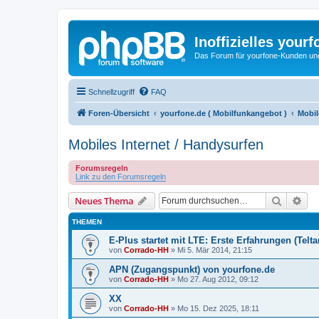
Inoffizielles your
Das Forum für yourfone-Kunden und I
Schnellzugriff
FAQ
Foren-Übersicht
yourfone.de ( Mobilfunkangebot )
Mobil
Mobiles Internet / Handysurfen
Forumsregeln
Link zu den Forumsregeln
Suche
Erw
Neues Thema
THEMEN
E-Plus startet mit LTE: Erste Erfahrungen (Teltar
von
Corrado-HH
»
Mi 5. Mär 2014, 21:15
APN (Zugangspunkt) von yourfone.de
von
Corrado-HH
»
Mo 27. Aug 2012, 09:12
XX
von
Corrado-HH
»
Mo 15. Dez 2025, 18:11