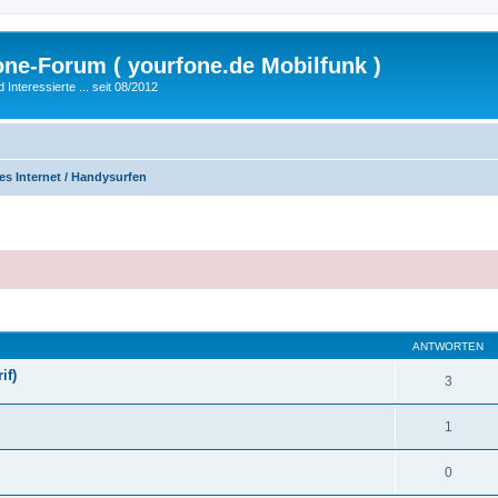
fone-Forum ( yourfone.de Mobilfunk )
nteressierte ... seit 08/2012
es Internet / Handysurfen
eiterte Suche
ANTWORTEN
if)
3
1
0