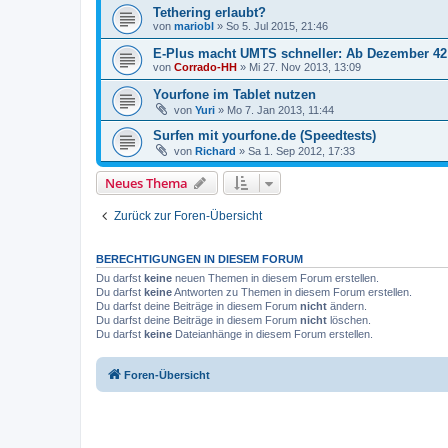
Tethering erlaubt?
von
mariobl
»
So 5. Jul 2015, 21:46
E-Plus macht UMTS schneller: Ab Dezember 42 M
von
Corrado-HH
»
Mi 27. Nov 2013, 13:09
Yourfone im Tablet nutzen
von
Yuri
»
Mo 7. Jan 2013, 11:44
Surfen mit yourfone.de (Speedtests)
von
Richard
»
Sa 1. Sep 2012, 17:33
Neues Thema
Zurück zur Foren-Übersicht
BERECHTIGUNGEN IN DIESEM FORUM
Du darfst
keine
neuen Themen in diesem Forum erstellen.
Du darfst
keine
Antworten zu Themen in diesem Forum erstellen.
Du darfst deine Beiträge in diesem Forum
nicht
ändern.
Du darfst deine Beiträge in diesem Forum
nicht
löschen.
Du darfst
keine
Dateianhänge in diesem Forum erstellen.
Foren-Übersicht