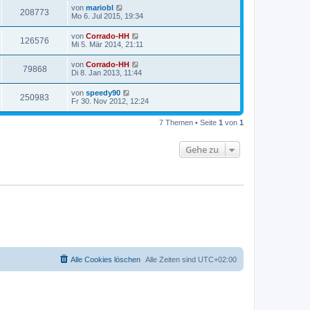
von
mariobl
208773
Mo 6. Jul 2015, 19:34
von
Corrado-HH
126576
Mi 5. Mär 2014, 21:11
von
Corrado-HH
79868
Di 8. Jan 2013, 11:44
von
speedy90
250983
Fr 30. Nov 2012, 12:24
7 Themen • Seite
1
von
1
Gehe zu
Alle Cookies löschen
Alle Zeiten sind
UTC+02:00