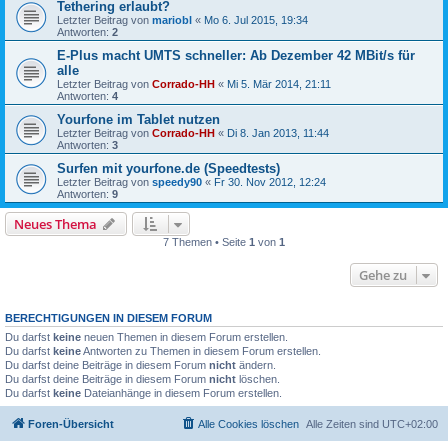
Tethering erlaubt?
Letzter Beitrag von
mariobl
«
Mo 6. Jul 2015, 19:34
Antworten:
2
E-Plus macht UMTS schneller: Ab Dezember 42 MBit/s für
alle
Letzter Beitrag von
Corrado-HH
«
Mi 5. Mär 2014, 21:11
Antworten:
4
Yourfone im Tablet nutzen
Letzter Beitrag von
Corrado-HH
«
Di 8. Jan 2013, 11:44
Antworten:
3
Surfen mit yourfone.de (Speedtests)
Letzter Beitrag von
speedy90
«
Fr 30. Nov 2012, 12:24
Antworten:
9
Neues Thema
7 Themen • Seite
1
von
1
Gehe zu
BERECHTIGUNGEN IN DIESEM FORUM
Du darfst
keine
neuen Themen in diesem Forum erstellen.
Du darfst
keine
Antworten zu Themen in diesem Forum erstellen.
Du darfst deine Beiträge in diesem Forum
nicht
ändern.
Du darfst deine Beiträge in diesem Forum
nicht
löschen.
Du darfst
keine
Dateianhänge in diesem Forum erstellen.
Foren-Übersicht
Alle Cookies löschen
Alle Zeiten sind
UTC+02:00