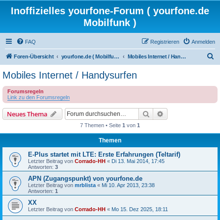
Inoffizielles yourfone-Forum ( yourfone.de
Mobilfunk )
FAQ
Registrieren
Anmelden
S
Foren-Übersicht
yourfone.de ( Mobilfunkangebot )
Mobiles Internet / Handysurfen
u
Mobiles Internet / Handysurfen
c
Forumsregeln
h
Link zu den Forumsregeln
e
Suche
Erweiterte Suche
Neues Thema
7 Themen • Seite
1
von
1
Themen
E-Plus startet mit LTE: Erste Erfahrungen (Teltarif)
Letzter Beitrag von
Corrado-HH
«
Di 13. Mai 2014, 17:45
Antworten:
3
APN (Zugangspunkt) von yourfone.de
Letzter Beitrag von
mrblista
«
Mi 10. Apr 2013, 23:38
Antworten:
1
XX
Letzter Beitrag von
Corrado-HH
«
Mo 15. Dez 2025, 18:11