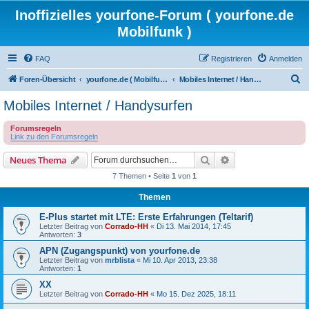
Inoffizielles yourfone-Forum ( yourfone.de
Mobilfunk )
FAQ
Registrieren
Anmelden
S
Foren-Übersicht
yourfone.de ( Mobilfunkangebot )
Mobiles Internet / Handysurfen
u
Mobiles Internet / Handysurfen
c
Forumsregeln
h
Link zu den Forumsregeln
e
Suche
Erweiterte Suche
Neues Thema
7 Themen • Seite
1
von
1
Themen
E-Plus startet mit LTE: Erste Erfahrungen (Teltarif)
Letzter Beitrag von
Corrado-HH
«
Di 13. Mai 2014, 17:45
Antworten:
3
APN (Zugangspunkt) von yourfone.de
Letzter Beitrag von
mrblista
«
Mi 10. Apr 2013, 23:38
Antworten:
1
XX
Letzter Beitrag von
Corrado-HH
«
Mo 15. Dez 2025, 18:11