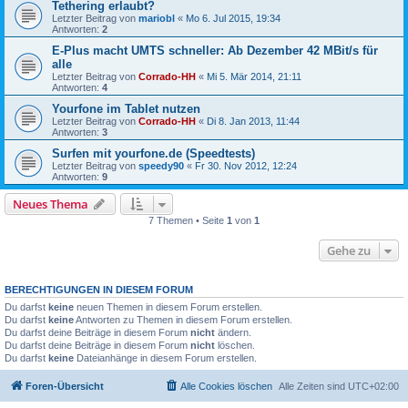
Tethering erlaubt?
Letzter Beitrag von
mariobl
«
Mo 6. Jul 2015, 19:34
Antworten:
2
E-Plus macht UMTS schneller: Ab Dezember 42 MBit/s für
alle
Letzter Beitrag von
Corrado-HH
«
Mi 5. Mär 2014, 21:11
Antworten:
4
Yourfone im Tablet nutzen
Letzter Beitrag von
Corrado-HH
«
Di 8. Jan 2013, 11:44
Antworten:
3
Surfen mit yourfone.de (Speedtests)
Letzter Beitrag von
speedy90
«
Fr 30. Nov 2012, 12:24
Antworten:
9
Neues Thema
7 Themen • Seite
1
von
1
Gehe zu
BERECHTIGUNGEN IN DIESEM FORUM
Du darfst
keine
neuen Themen in diesem Forum erstellen.
Du darfst
keine
Antworten zu Themen in diesem Forum erstellen.
Du darfst deine Beiträge in diesem Forum
nicht
ändern.
Du darfst deine Beiträge in diesem Forum
nicht
löschen.
Du darfst
keine
Dateianhänge in diesem Forum erstellen.
Foren-Übersicht
Alle Cookies löschen
Alle Zeiten sind
UTC+02:00