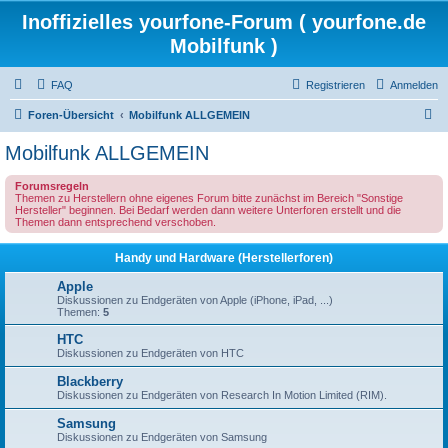
Inoffizielles yourfone-Forum ( yourfone.de
Mobilfunk )
FAQ
Registrieren
Anmelden
S
Foren-Übersicht
Mobilfunk ALLGEMEIN
u
Mobilfunk ALLGEMEIN
c
Forumsregeln
h
Themen zu Herstellern ohne eigenes Forum bitte zunächst im Bereich "Sonstige
Hersteller" beginnen. Bei Bedarf werden dann weitere Unterforen erstellt und die
e
Themen dann entsprechend verschoben.
Handy und Hardware (Herstellerforen)
Apple
Diskussionen zu Endgeräten von Apple (iPhone, iPad, ...)
Themen:
5
HTC
Diskussionen zu Endgeräten von HTC
Blackberry
Diskussionen zu Endgeräten von Research In Motion Limited (RIM).
Samsung
Diskussionen zu Endgeräten von Samsung