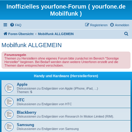
Inoffizielles yourfone-Forum ( yourfone.de
Mobilfunk )
FAQ
Registrieren
Anmelden
S
Foren-Übersicht
Mobilfunk ALLGEMEIN
u
Mobilfunk ALLGEMEIN
c
Forumsregeln
h
Themen zu Herstellern ohne eigenes Forum bitte zunächst im Bereich "Sonstige
Hersteller" beginnen. Bei Bedarf werden dann weitere Unterforen erstellt und die
e
Themen dann entsprechend verschoben.
Handy und Hardware (Herstellerforen)
Apple
Diskussionen zu Endgeräten von Apple (iPhone, iPad, ...)
Themen:
5
HTC
Diskussionen zu Endgeräten von HTC
Blackberry
Diskussionen zu Endgeräten von Research In Motion Limited (RIM).
Samsung
Diskussionen zu Endgeräten von Samsung