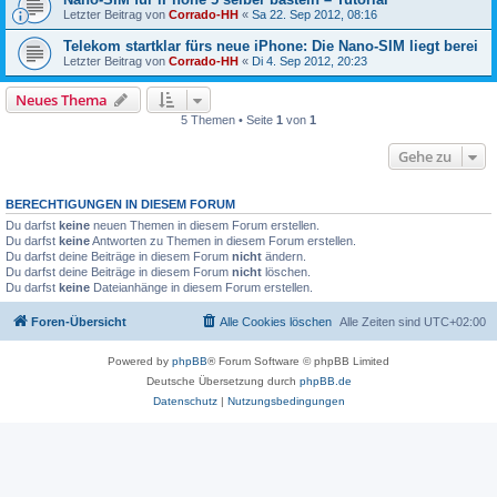
Letzter Beitrag von
Corrado-HH
«
Sa 22. Sep 2012, 08:16
Telekom startklar fürs neue iPhone: Die Nano-SIM liegt berei
Letzter Beitrag von
Corrado-HH
«
Di 4. Sep 2012, 20:23
Neues Thema
5 Themen • Seite
1
von
1
Gehe zu
BERECHTIGUNGEN IN DIESEM FORUM
Du darfst
keine
neuen Themen in diesem Forum erstellen.
Du darfst
keine
Antworten zu Themen in diesem Forum erstellen.
Du darfst deine Beiträge in diesem Forum
nicht
ändern.
Du darfst deine Beiträge in diesem Forum
nicht
löschen.
Du darfst
keine
Dateianhänge in diesem Forum erstellen.
Foren-Übersicht
Alle Cookies löschen
Alle Zeiten sind
UTC+02:00
Powered by
phpBB
® Forum Software © phpBB Limited
Deutsche Übersetzung durch
phpBB.de
Datenschutz
|
Nutzungsbedingungen