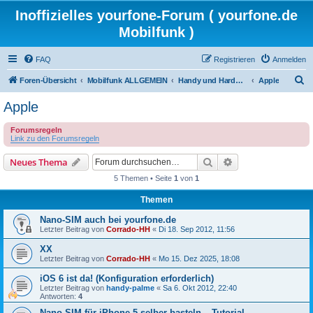
Inoffizielles yourfone-Forum ( yourfone.de
Mobilfunk )
FAQ
Registrieren
Anmelden
S
Foren-Übersicht
Mobilfunk ALLGEMEIN
Handy und Hardware (Herstellerforen)
Apple
u
Apple
c
Forumsregeln
h
Link zu den Forumsregeln
e
Suche
Erweiterte Suche
Neues Thema
5 Themen • Seite
1
von
1
Themen
Nano-SIM auch bei yourfone.de
Letzter Beitrag von
Corrado-HH
«
Di 18. Sep 2012, 11:56
XX
Letzter Beitrag von
Corrado-HH
«
Mo 15. Dez 2025, 18:08
iOS 6 ist da! (Konfiguration erforderlich)
Letzter Beitrag von
handy-palme
«
Sa 6. Okt 2012, 22:40
Antworten:
4
Nano-SIM für iPhone 5 selber basteln – Tutorial