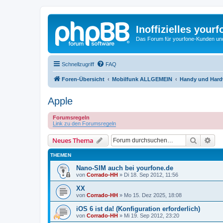
Inoffizielles your
Das Forum für yourfone-Kunden und I
Schnellzugriff
FAQ
Foren-Übersicht
Mobilfunk ALLGEMEIN
Handy und Hardw
Apple
Forumsregeln
Link zu den Forumsregeln
Suche
Erw
Neues Thema
THEMEN
Nano-SIM auch bei yourfone.de
von
Corrado-HH
»
Di 18. Sep 2012, 11:56
XX
von
Corrado-HH
»
Mo 15. Dez 2025, 18:08
iOS 6 ist da! (Konfiguration erforderlich)
von
Corrado-HH
»
Mi 19. Sep 2012, 23:20