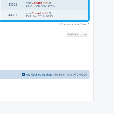
von
Corrado-HH
43322
Sa 22. Sep 2012, 08:16
von
Corrado-HH
43397
Di 4. Sep 2012, 20:23
5 Themen • Seite
1
von
1
Gehe zu
Alle Cookies löschen
Alle Zeiten sind
UTC+02:00