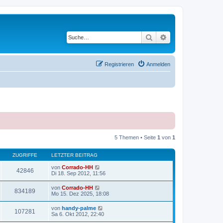
Suche
Erweiterte Suche
Registrieren
Anmelden
5 Themen • Seite
1
von
1
ZUGRIFFE
LETZTER BEITRAG
von
Corrado-HH
42846
Di 18. Sep 2012, 11:56
von
Corrado-HH
834189
Mo 15. Dez 2025, 18:08
von
handy-palme
107281
Sa 6. Okt 2012, 22:40