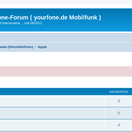
fone-Forum ( yourfone.de Mobilfunk )
nteressierte ... seit 08/2012
are (Herstellerforen)
Apple
eiterte Suche
ANTWORTEN
0
0
4