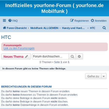
Inoffizielles yourfone-Forum ( yourfone.de
Mobilfunk )
FAQ
Registrieren
Anmelden
S
Foren-Übersicht
Mobilfunk ALLGEMEIN
Handy und Hardware (Herstellerforen)
HTC
u
HTC
c
Forumsregeln
h
Link zu den Forumsregeln
e
Suche
Erweiterte Suche
Neues Thema
0 Themen • Seite
1
von
1
In diesem Forum gibt es keine Themen oder Beiträge.
Gehe zu
BERECHTIGUNGEN IN DIESEM FORUM
Du darfst
keine
neuen Themen in diesem Forum erstellen.
Du darfst
keine
Antworten zu Themen in diesem Forum erstellen.
Du darfst deine Beiträge in diesem Forum
nicht
ändern.
Du darfst deine Beiträge in diesem Forum
nicht
löschen.
Du darfst
keine
Dateianhänge in diesem Forum erstellen.