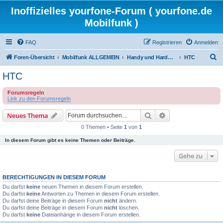
Inoffizielles yourfone-Forum ( yourfone.de
Mobilfunk )
FAQ
Registrieren
Anmelden
S
Foren-Übersicht
Mobilfunk ALLGEMEIN
Handy und Hardware (Herstellerforen)
HTC
u
HTC
c
Forumsregeln
h
Link zu den Forumsregeln
e
Suche
Erweiterte Suche
Neues Thema
0 Themen • Seite
1
von
1
In diesem Forum gibt es keine Themen oder Beiträge.
Gehe zu
BERECHTIGUNGEN IN DIESEM FORUM
Du darfst
keine
neuen Themen in diesem Forum erstellen.
Du darfst
keine
Antworten zu Themen in diesem Forum erstellen.
Du darfst deine Beiträge in diesem Forum
nicht
ändern.
Du darfst deine Beiträge in diesem Forum
nicht
löschen.
Du darfst
keine
Dateianhänge in diesem Forum erstellen.