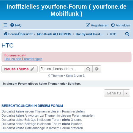
Inoffizielles yourfone-Forum ( yourfone.de
Mobilfunk )
FAQ
Registrieren
Anmelden
S
Foren-Übersicht
Mobilfunk ALLGEMEIN
Handy und Hardware (Herstellerforen)
HTC
u
HTC
c
Forumsregeln
h
Link zu den Forumsregeln
e
Suche
Erweiterte Suche
Neues Thema
0 Themen • Seite
1
von
1
In diesem Forum gibt es keine Themen oder Beiträge.
Gehe zu
BERECHTIGUNGEN IN DIESEM FORUM
Du darfst
keine
neuen Themen in diesem Forum erstellen.
Du darfst
keine
Antworten zu Themen in diesem Forum erstellen.
Du darfst deine Beiträge in diesem Forum
nicht
ändern.
Du darfst deine Beiträge in diesem Forum
nicht
löschen.
Du darfst
keine
Dateianhänge in diesem Forum erstellen.