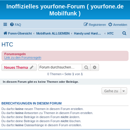
Inoffizielles yourfone-Forum ( yourfone.de
Mobilfunk )
FAQ
Registrieren
Anmelden
S
Foren-Übersicht
Mobilfunk ALLGEMEIN
Handy und Hardware (Herstellerforen)
HTC
u
HTC
c
Forumsregeln
h
Link zu den Forumsregeln
e
Suche
Erweiterte Suche
Neues Thema
0 Themen • Seite
1
von
1
In diesem Forum gibt es keine Themen oder Beiträge.
Gehe zu
BERECHTIGUNGEN IN DIESEM FORUM
Du darfst
keine
neuen Themen in diesem Forum erstellen.
Du darfst
keine
Antworten zu Themen in diesem Forum erstellen.
Du darfst deine Beiträge in diesem Forum
nicht
ändern.
Du darfst deine Beiträge in diesem Forum
nicht
löschen.
Du darfst
keine
Dateianhänge in diesem Forum erstellen.