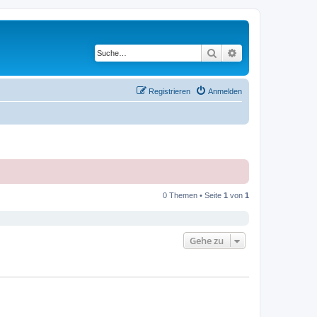
Suche
Erweiterte Suche
Registrieren
Anmelden
0 Themen • Seite
1
von
1
Gehe zu