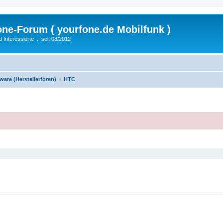
fone-Forum ( yourfone.de Mobilfunk )
nteressierte ... seit 08/2012
are (Herstellerforen)
HTC
eiterte Suche