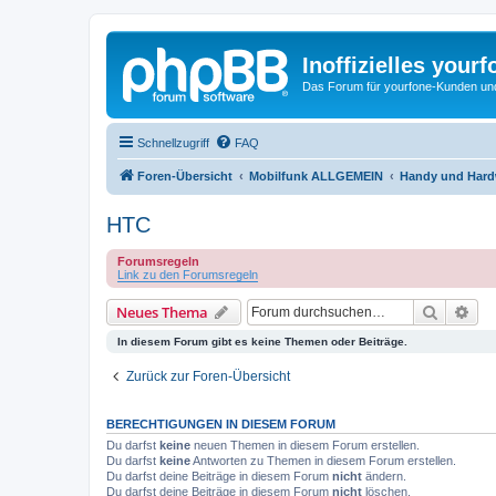
Inoffizielles your
Das Forum für yourfone-Kunden und I
Schnellzugriff
FAQ
Foren-Übersicht
Mobilfunk ALLGEMEIN
Handy und Hardw
HTC
Forumsregeln
Link zu den Forumsregeln
Suche
Erw
Neues Thema
In diesem Forum gibt es keine Themen oder Beiträge.
Zurück zur Foren-Übersicht
BERECHTIGUNGEN IN DIESEM FORUM
Du darfst
keine
neuen Themen in diesem Forum erstellen.
Du darfst
keine
Antworten zu Themen in diesem Forum erstellen.
Du darfst deine Beiträge in diesem Forum
nicht
ändern.
Du darfst deine Beiträge in diesem Forum
nicht
löschen.