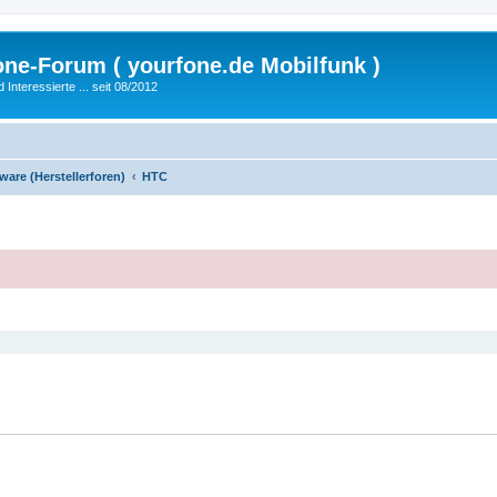
fone-Forum ( yourfone.de Mobilfunk )
nteressierte ... seit 08/2012
are (Herstellerforen)
HTC
eiterte Suche