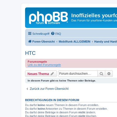
Inoffizielles your
Das Forum für yourfone-Kunden und I
Schnellzugriff
FAQ
Foren-Übersicht
Mobilfunk ALLGEMEIN
Handy und Hardw
HTC
Forumsregeln
Link zu den Forumsregeln
Suche
Erw
Neues Thema
In diesem Forum gibt es keine Themen oder Beiträge.
Zurück zur Foren-Übersicht
BERECHTIGUNGEN IN DIESEM FORUM
Du darfst
keine
neuen Themen in diesem Forum erstellen.
Du darfst
keine
Antworten zu Themen in diesem Forum erstellen.
Du darfst deine Beiträge in diesem Forum
nicht
ändern.
Du darfst deine Beiträge in diesem Forum
nicht
löschen.