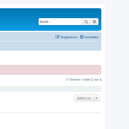
Suche
Erweiterte Suche
Registrieren
Anmelden
0 Themen • Seite
1
von
1
Gehe zu