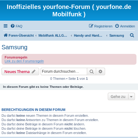
Inoffizielles yourfone-Forum ( yourfone.de
Mobilfunk )
FAQ
Registrieren
Anmelden
S
Foren-Übersicht
Mobilfunk ALLGEMEIN
Handy und Hardware (Herstellerforen)
Samsung
u
Samsung
c
Forumsregeln
h
Link zu den Forumsregeln
e
Suche
Erweiterte Suche
Neues Thema
0 Themen • Seite
1
von
1
In diesem Forum gibt es keine Themen oder Beiträge.
Gehe zu
BERECHTIGUNGEN IN DIESEM FORUM
Du darfst
keine
neuen Themen in diesem Forum erstellen.
Du darfst
keine
Antworten zu Themen in diesem Forum erstellen.
Du darfst deine Beiträge in diesem Forum
nicht
ändern.
Du darfst deine Beiträge in diesem Forum
nicht
löschen.
Du darfst
keine
Dateianhänge in diesem Forum erstellen.