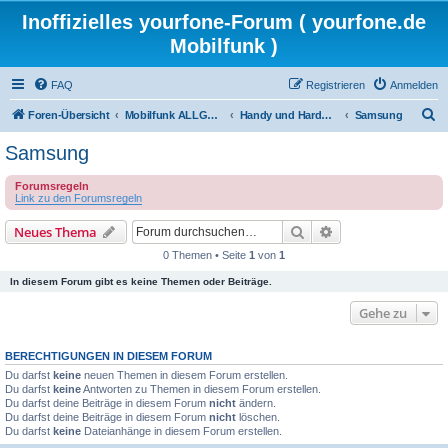
Inoffizielles yourfone-Forum ( yourfone.de
Mobilfunk )
FAQ
Registrieren
Anmelden
S
Foren-Übersicht
Mobilfunk ALLGEMEIN
Handy und Hardware (Herstellerforen)
Samsung
u
Samsung
c
Forumsregeln
h
Link zu den Forumsregeln
e
Suche
Erweiterte Suche
Neues Thema
0 Themen • Seite
1
von
1
In diesem Forum gibt es keine Themen oder Beiträge.
Gehe zu
BERECHTIGUNGEN IN DIESEM FORUM
Du darfst
keine
neuen Themen in diesem Forum erstellen.
Du darfst
keine
Antworten zu Themen in diesem Forum erstellen.
Du darfst deine Beiträge in diesem Forum
nicht
ändern.
Du darfst deine Beiträge in diesem Forum
nicht
löschen.
Du darfst
keine
Dateianhänge in diesem Forum erstellen.