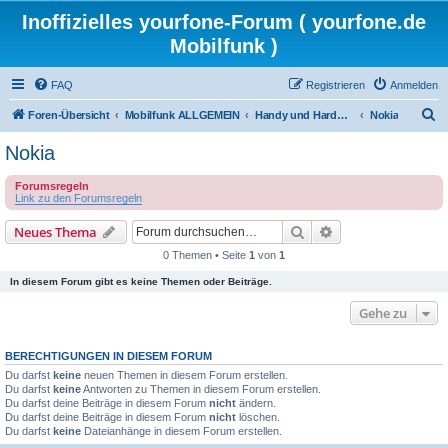
Inoffizielles yourfone-Forum ( yourfone.de
Mobilfunk )
FAQ
Registrieren
Anmelden
S
Foren-Übersicht
Mobilfunk ALLGEMEIN
Handy und Hardware (Herstellerforen)
Nokia
u
Nokia
c
Forumsregeln
h
Link zu den Forumsregeln
e
Suche
Erweiterte Suche
Neues Thema
0 Themen • Seite
1
von
1
In diesem Forum gibt es keine Themen oder Beiträge.
Gehe zu
BERECHTIGUNGEN IN DIESEM FORUM
Du darfst
keine
neuen Themen in diesem Forum erstellen.
Du darfst
keine
Antworten zu Themen in diesem Forum erstellen.
Du darfst deine Beiträge in diesem Forum
nicht
ändern.
Du darfst deine Beiträge in diesem Forum
nicht
löschen.
Du darfst
keine
Dateianhänge in diesem Forum erstellen.