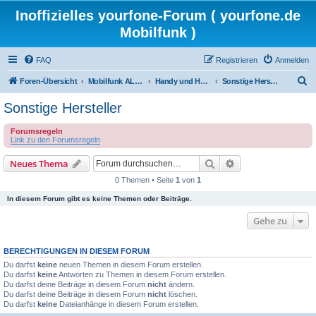
Inoffizielles yourfone-Forum ( yourfone.de
Mobilfunk )
FAQ
Registrieren
Anmelden
S
Foren-Übersicht
Mobilfunk ALLGEMEIN
Handy und Hardware (Herstellerforen)
Sonstige Hersteller
u
Sonstige Hersteller
c
Forumsregeln
h
Link zu den Forumsregeln
e
Suche
Erweiterte Suche
Neues Thema
0 Themen • Seite
1
von
1
In diesem Forum gibt es keine Themen oder Beiträge.
Gehe zu
BERECHTIGUNGEN IN DIESEM FORUM
Du darfst
keine
neuen Themen in diesem Forum erstellen.
Du darfst
keine
Antworten zu Themen in diesem Forum erstellen.
Du darfst deine Beiträge in diesem Forum
nicht
ändern.
Du darfst deine Beiträge in diesem Forum
nicht
löschen.
Du darfst
keine
Dateianhänge in diesem Forum erstellen.