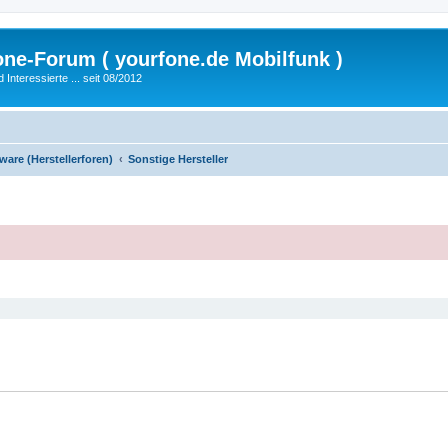
fone-Forum ( yourfone.de Mobilfunk )
nteressierte ... seit 08/2012
are (Herstellerforen)
Sonstige Hersteller
eiterte Suche