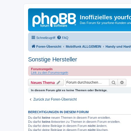
Inoffizielles your
Das Forum für yourfone-Kunden und I
Schnellzugriff
FAQ
Foren-Übersicht
Mobilfunk ALLGEMEIN
Handy und Hardw
Sonstige Hersteller
Forumsregeln
Link zu den Forumsregeln
Suche
Erw
Neues Thema
In diesem Forum gibt es keine Themen oder Beiträge.
Zurück zur Foren-Übersicht
BERECHTIGUNGEN IN DIESEM FORUM
Du darfst
keine
neuen Themen in diesem Forum erstellen.
Du darfst
keine
Antworten zu Themen in diesem Forum erstellen.
Du darfst deine Beiträge in diesem Forum
nicht
ändern.
Du darfst deine Beiträge in diesem Forum
nicht
löschen.