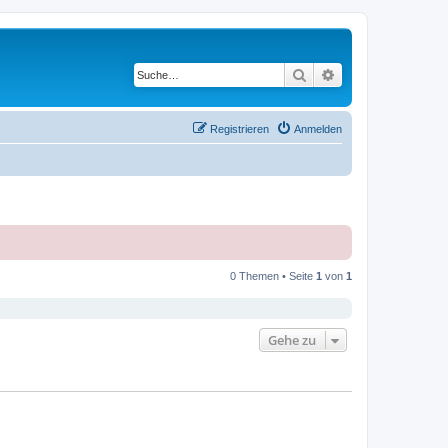
Suche
Erweiterte Suche
Registrieren
Anmelden
0 Themen • Seite
1
von
1
Gehe zu