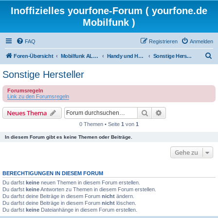
Inoffizielles yourfone-Forum ( yourfone.de
Mobilfunk )
FAQ
Registrieren
Anmelden
S
Foren-Übersicht
Mobilfunk ALLGEMEIN
Handy und Hardware (Herstellerforen)
Sonstige Hersteller
u
Sonstige Hersteller
c
Forumsregeln
h
Link zu den Forumsregeln
e
Suche
Erweiterte Suche
Neues Thema
0 Themen • Seite
1
von
1
In diesem Forum gibt es keine Themen oder Beiträge.
Gehe zu
BERECHTIGUNGEN IN DIESEM FORUM
Du darfst
keine
neuen Themen in diesem Forum erstellen.
Du darfst
keine
Antworten zu Themen in diesem Forum erstellen.
Du darfst deine Beiträge in diesem Forum
nicht
ändern.
Du darfst deine Beiträge in diesem Forum
nicht
löschen.
Du darfst
keine
Dateianhänge in diesem Forum erstellen.