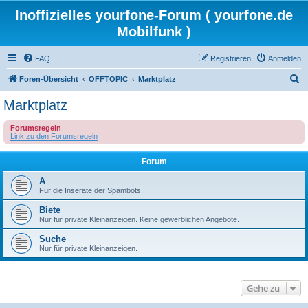
Inoffizielles yourfone-Forum ( yourfone.de
Mobilfunk )
FAQ
Registrieren
Anmelden
S
Foren-Übersicht
OFFTOPIC
Marktplatz
u
Marktplatz
c
Forumsregeln
h
Link zu den Forumsregeln
e
Forum
A
Für die Inserate der Spambots.
Biete
Nur für private Kleinanzeigen. Keine gewerblichen Angebote.
Suche
Nur für private Kleinanzeigen.
Gehe zu