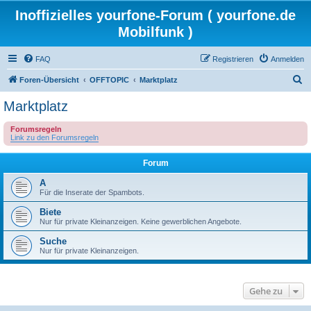
Inoffizielles yourfone-Forum ( yourfone.de
Mobilfunk )
FAQ
Registrieren
Anmelden
S
Foren-Übersicht
OFFTOPIC
Marktplatz
u
Marktplatz
c
Forumsregeln
h
Link zu den Forumsregeln
e
Forum
A
Für die Inserate der Spambots.
Biete
Nur für private Kleinanzeigen. Keine gewerblichen Angebote.
Suche
Nur für private Kleinanzeigen.
Gehe zu