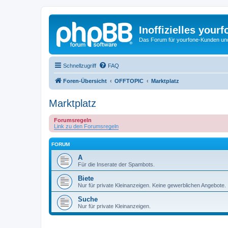
Inoffizielles your
Das Forum für yourfone-Kunden und I
Schnellzugriff
FAQ
Foren-Übersicht
OFFTOPIC
Marktplatz
Marktplatz
Forumsregeln
Link zu den Forumsregeln
FORUM
A
Für die Inserate der Spambots.
Biete
Nur für private Kleinanzeigen. Keine gewerblichen Angebote.
Suche
Nur für private Kleinanzeigen.