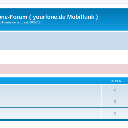
fone-Forum ( yourfone.de Mobilfunk )
nteressierte ... seit 08/2012
THEMEN
0
0
0