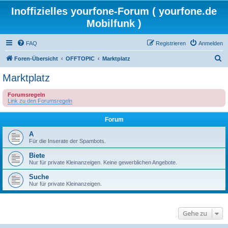
Inoffizielles yourfone-Forum ( yourfone.de
Mobilfunk )
FAQ
Registrieren
Anmelden
S
Foren-Übersicht
OFFTOPIC
Marktplatz
u
Marktplatz
c
Forumsregeln
h
Link zu den Forumsregeln
e
Forum
A
Für die Inserate der Spambots.
Biete
Nur für private Kleinanzeigen. Keine gewerblichen Angebote.
Suche
Nur für private Kleinanzeigen.
Gehe zu