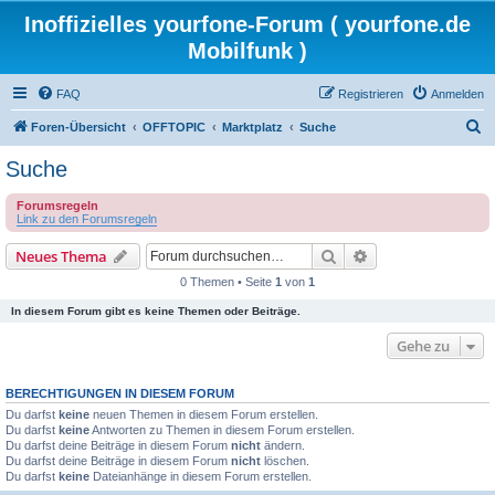
Inoffizielles yourfone-Forum ( yourfone.de
Mobilfunk )
FAQ
Registrieren
Anmelden
S
Foren-Übersicht
OFFTOPIC
Marktplatz
Suche
u
Suche
c
Forumsregeln
h
Link zu den Forumsregeln
e
Suche
Erweiterte Suche
Neues Thema
0 Themen • Seite
1
von
1
In diesem Forum gibt es keine Themen oder Beiträge.
Gehe zu
BERECHTIGUNGEN IN DIESEM FORUM
Du darfst
keine
neuen Themen in diesem Forum erstellen.
Du darfst
keine
Antworten zu Themen in diesem Forum erstellen.
Du darfst deine Beiträge in diesem Forum
nicht
ändern.
Du darfst deine Beiträge in diesem Forum
nicht
löschen.
Du darfst
keine
Dateianhänge in diesem Forum erstellen.