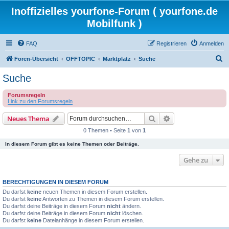
Inoffizielles yourfone-Forum ( yourfone.de
Mobilfunk )
FAQ
Registrieren
Anmelden
S
Foren-Übersicht
OFFTOPIC
Marktplatz
Suche
u
Suche
c
Forumsregeln
h
Link zu den Forumsregeln
e
Suche
Erweiterte Suche
Neues Thema
0 Themen • Seite
1
von
1
In diesem Forum gibt es keine Themen oder Beiträge.
Gehe zu
BERECHTIGUNGEN IN DIESEM FORUM
Du darfst
keine
neuen Themen in diesem Forum erstellen.
Du darfst
keine
Antworten zu Themen in diesem Forum erstellen.
Du darfst deine Beiträge in diesem Forum
nicht
ändern.
Du darfst deine Beiträge in diesem Forum
nicht
löschen.
Du darfst
keine
Dateianhänge in diesem Forum erstellen.