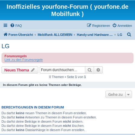
Inoffizielles yourfone-Forum ( yourfone.de
Mobilfunk )
FAQ
Registrieren
Anmelden
S
Foren-Übersicht
Mobilfunk ALLGEMEIN
Handy und Hardware (Herstellerforen)
LG
u
LG
c
Forumsregeln
h
Link zu den Forumsregeln
e
Suche
Erweiterte Suche
Neues Thema
0 Themen • Seite
1
von
1
In diesem Forum gibt es keine Themen oder Beiträge.
Gehe zu
BERECHTIGUNGEN IN DIESEM FORUM
Du darfst
keine
neuen Themen in diesem Forum erstellen.
Du darfst
keine
Antworten zu Themen in diesem Forum erstellen.
Du darfst deine Beiträge in diesem Forum
nicht
ändern.
Du darfst deine Beiträge in diesem Forum
nicht
löschen.
Du darfst
keine
Dateianhänge in diesem Forum erstellen.