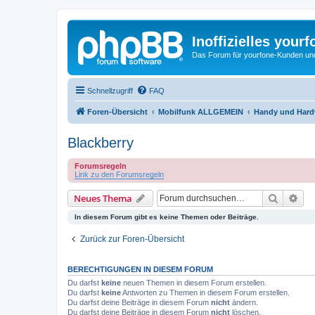
Inoffizielles your
Das Forum für yourfone-Kunden und I
Schnellzugriff
FAQ
Foren-Übersicht
Mobilfunk ALLGEMEIN
Handy und Hardw
Blackberry
Forumsregeln
Link zu den Forumsregeln
Suche
Erw
Neues Thema
In diesem Forum gibt es keine Themen oder Beiträge.
Zurück zur Foren-Übersicht
BERECHTIGUNGEN IN DIESEM FORUM
Du darfst
keine
neuen Themen in diesem Forum erstellen.
Du darfst
keine
Antworten zu Themen in diesem Forum erstellen.
Du darfst deine Beiträge in diesem Forum
nicht
ändern.
Du darfst deine Beiträge in diesem Forum
nicht
löschen.