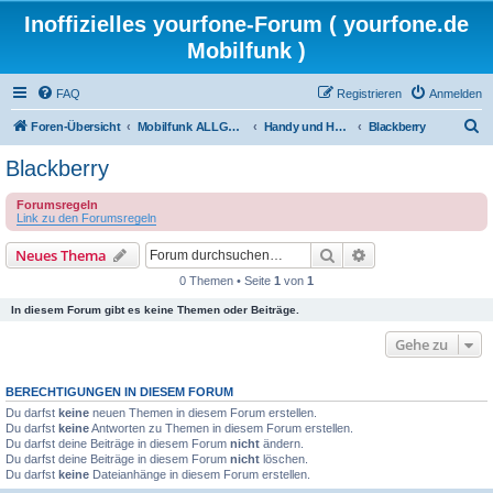
Inoffizielles yourfone-Forum ( yourfone.de
Mobilfunk )
FAQ
Registrieren
Anmelden
S
Foren-Übersicht
Mobilfunk ALLGEMEIN
Handy und Hardware (Herstellerforen)
Blackberry
u
Blackberry
c
Forumsregeln
h
Link zu den Forumsregeln
e
Suche
Erweiterte Suche
Neues Thema
0 Themen • Seite
1
von
1
In diesem Forum gibt es keine Themen oder Beiträge.
Gehe zu
BERECHTIGUNGEN IN DIESEM FORUM
Du darfst
keine
neuen Themen in diesem Forum erstellen.
Du darfst
keine
Antworten zu Themen in diesem Forum erstellen.
Du darfst deine Beiträge in diesem Forum
nicht
ändern.
Du darfst deine Beiträge in diesem Forum
nicht
löschen.
Du darfst
keine
Dateianhänge in diesem Forum erstellen.