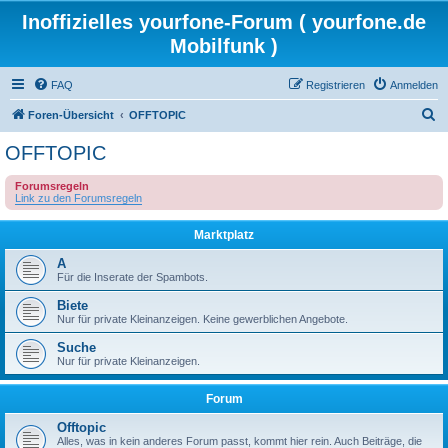
Inoffizielles yourfone-Forum ( yourfone.de
Mobilfunk )
FAQ
Registrieren
Anmelden
S
Foren-Übersicht
OFFTOPIC
u
OFFTOPIC
c
Forumsregeln
h
Link zu den Forumsregeln
e
Marktplatz
A
Für die Inserate der Spambots.
Biete
Nur für private Kleinanzeigen. Keine gewerblichen Angebote.
Suche
Nur für private Kleinanzeigen.
Forum
Offtopic
Alles, was in kein anderes Forum passt, kommt hier rein. Auch Beiträge, die