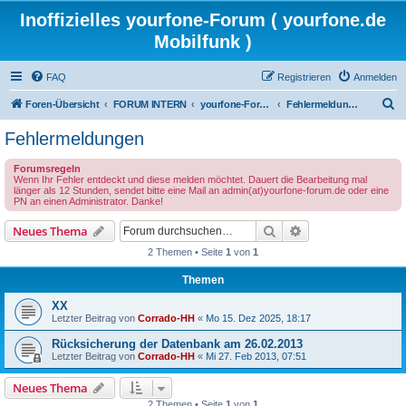
Inoffizielles yourfone-Forum ( yourfone.de
Mobilfunk )
FAQ
Registrieren
Anmelden
S
Foren-Übersicht
FORUM INTERN
yourfone-Forum Community
Fehlermeldungen
u
Fehlermeldungen
c
Forumsregeln
h
Wenn Ihr Fehler entdeckt und diese melden möchtet. Dauert die Bearbeitung mal
länger als 12 Stunden, sendet bitte eine Mail an admin(at)yourfone-forum.de oder eine
e
PN an einen Administrator. Danke!
Suche
Erweiterte Suche
Neues Thema
2 Themen • Seite
1
von
1
Themen
XX
Letzter Beitrag von
Corrado-HH
«
Mo 15. Dez 2025, 18:17
Rücksicherung der Datenbank am 26.02.2013
Letzter Beitrag von
Corrado-HH
«
Mi 27. Feb 2013, 07:51
Neues Thema
2 Themen • Seite
1
von
1