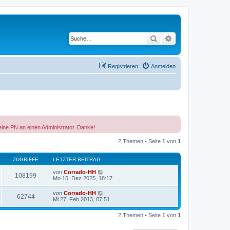
Suche
Erweiterte Suche
Registrieren
Anmelden
eine PN an einen Administrator. Danke!
2 Themen • Seite
1
von
1
ZUGRIFFE
LETZTER BEITRAG
von
Corrado-HH
108199
Mo 15. Dez 2025, 18:17
von
Corrado-HH
62744
Mi 27. Feb 2013, 07:51
2 Themen • Seite
1
von
1