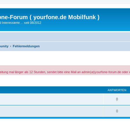
fone-Forum ( yourfone.de Mobilfunk )
nteressierte ... seit 08/2012
unity
Fehlermeldungen
tung mal länger als 12 Stunden, sendet bitte eine Mail an admin(at)yourfone-forum.de oder 
eiterte Suche
ANTWORTEN
0
0