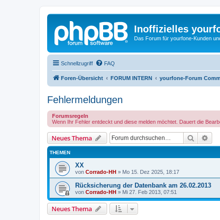
Inoffizielles your
Das Forum für yourfone-Kunden und I
Schnellzugriff
FAQ
Foren-Übersicht
FORUM INTERN
yourfone-Forum Comm
Fehlermeldungen
Forumsregeln
Wenn Ihr Fehler entdeckt und diese melden möchtet. Dauert die Bearbei
Suche
Erw
Neues Thema
THEMEN
XX
von
Corrado-HH
»
Mo 15. Dez 2025, 18:17
Rücksicherung der Datenbank am 26.02.2013
von
Corrado-HH
»
Mi 27. Feb 2013, 07:51
Neues Thema