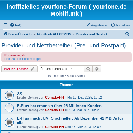
Inoffizielles yourfone-Forum ( yourfone.de
Mobilfunk )
FAQ
Registrieren
Anmelden
S
Foren-Übersicht
Mobilfunk ALLGEMEIN
Provider und Netzbetreiber (Pre- und Postpaid)
u
Provider und Netzbetreiber (Pre- und Postpaid)
c
Forumsregeln
h
Link zu den Forumsregeln
e
Suche
Erweiterte Suche
Neues Thema
10 Themen • Seite
1
von
1
Themen
XX
Letzter Beitrag von
Corrado-HH
«
Mo 15. Dez 2025, 18:12
E-Plus hat erstmals über 25 Millionen Kunden
Letzter Beitrag von
Corrado-HH
«
Di 13. Mai 2014, 18:34
E-Plus macht UMTS schneller: Ab Dezember 42 MBit/s für
alle
Letzter Beitrag von
Corrado-HH
«
Mi 27. Nov 2013, 13:09