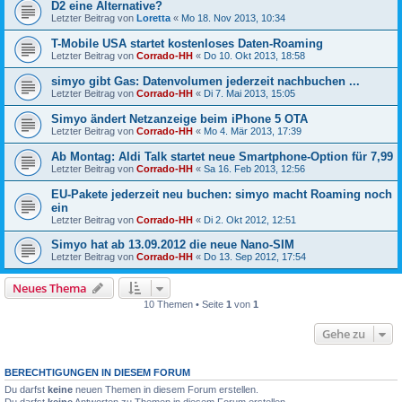
D2 eine Alternative?
Letzter Beitrag von
Loretta
«
Mo 18. Nov 2013, 10:34
T-Mobile USA startet kostenloses Daten-Roaming
Letzter Beitrag von
Corrado-HH
«
Do 10. Okt 2013, 18:58
simyo gibt Gas: Datenvolumen jederzeit nachbuchen ...
Letzter Beitrag von
Corrado-HH
«
Di 7. Mai 2013, 15:05
Simyo ändert Netzanzeige beim iPhone 5 OTA
Letzter Beitrag von
Corrado-HH
«
Mo 4. Mär 2013, 17:39
Ab Montag: Aldi Talk startet neue Smartphone-Option für 7,99
Letzter Beitrag von
Corrado-HH
«
Sa 16. Feb 2013, 12:56
EU-Pakete jederzeit neu buchen: simyo macht Roaming noch
ein
Letzter Beitrag von
Corrado-HH
«
Di 2. Okt 2012, 12:51
Simyo hat ab 13.09.2012 die neue Nano-SIM
Letzter Beitrag von
Corrado-HH
«
Do 13. Sep 2012, 17:54
Neues Thema
10 Themen • Seite
1
von
1
Gehe zu
BERECHTIGUNGEN IN DIESEM FORUM
Du darfst
keine
neuen Themen in diesem Forum erstellen.