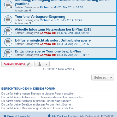
yourfone
Letzter Beitrag von
Richard
«
Mo 26. Mai 2014, 14:55
Antworten:
6
Yourfone Vertragsverlängerung
Letzter Beitrag von
Richard
«
Di 11. Mär 2014, 18:41
Antworten:
3
Aktuelle Infos zum Netzausbau bei E-Plus 2013
Letzter Beitrag von
Corrado-HH
«
Sa 26. Jan 2013, 09:20
E-Plus ermöglicht ab sofort Drittanbietersperre
Letzter Beitrag von
Corrado-HH
«
Do 23. Aug 2012, 22:05
Drittanbietersperre Yourfone bzw. E-Plus
Letzter Beitrag von
Corrado-HH
«
Do 16. Aug 2012, 09:57
Neues Thema
8 Themen • Seite
1
von
1
Gehe zu
BERECHTIGUNGEN IN DIESEM FORUM
Du darfst
keine
neuen Themen in diesem Forum erstellen.
Du darfst
keine
Antworten zu Themen in diesem Forum erstellen.
Du darfst deine Beiträge in diesem Forum
nicht
ändern.
Du darfst deine Beiträge in diesem Forum
nicht
löschen.
Du darfst
keine
Dateianhänge in diesem Forum erstellen.
Foren-Übersicht
Alle Cookies löschen
Alle Zeiten sind
UTC+02:00