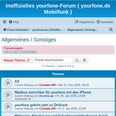
Inoffizielles yourfone-Forum ( yourfone.de
Mobilfunk )
FAQ
Registrieren
Anmelden
S
Foren-Übersicht
yourfone.de ( Mobilfunkangebot )
Allgemeines / Sonstiges
u
Allgemeines / Sonstiges
c
Forumsregeln
h
Link zu den Forumsregeln
e
Suche
Erweiterte Suche
Neues Thema
8 Themen • Seite
1
von
1
Themen
XX
Letzter Beitrag von
Corrado-HH
«
Mo 15. Dez 2025, 18:10
Mailbox einrichten für yourfone mit den iPhone
Letzter Beitrag von
DustinLap
«
Fr 24. Jan 2025, 13:58
Antworten:
6
yourfone gehört jetzt zu Drillisch
Letzter Beitrag von
Corrado-HH
«
Fr 2. Jan 2015, 12:58
Mahnung, Kündigung und Schadenersatzforderung durch